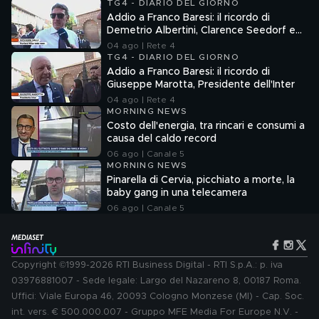
TG4 - DIARIO DEL GIORNO
Addio a Franco Baresi: il ricordo di
Demetrio Albertini, Clarence Seedorf e
Giovanni Galli
04 ago | Rete 4
TG4 - DIARIO DEL GIORNO
Addio a Franco Baresi: il ricordo di
Giuseppe Marotta, Presidente dell'Inter
04 ago | Rete 4
MORNING NEWS
Costo dell'energia, tra rincari e consumi a
causa del caldo record
06 ago | Canale 5
MORNING NEWS
Pinarella di Cervia, picchiato a morte, la
baby gang in una telecamera
06 ago | Canale 5
Copyright ©1999-2026 RTI Business Digital - RTI S.p.A.: p. iva
03976881007 - Sede legale: Largo del Nazareno 8, 00187 Roma.
Uffici: Viale Europa 46, 20093 Cologno Monzese (MI) - Cap. Soc.
int. vers. € 500.000.007 - Gruppo MFE Media For Europe N.V. -