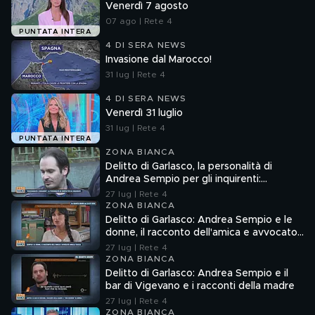
Venerdì 7 agosto
07 ago | Rete 4
PUNTATA INTERA
4 DI SERA NEWS
Invasione dal Marocco!
31 lug | Rete 4
4 DI SERA NEWS
Venerdì 31 luglio
31 lug | Rete 4
PUNTATA INTERA
ZONA BIANCA
Delitto di Garlasco, la personalità di
Andrea Sempio per gli inquirenti:
"Ossessionato e bugiardo"
27 lug | Rete 4
ZONA BIANCA
Delitto di Garlasco: Andrea Sempio e le
donne, il racconto dell'amica e avvocato
Angela Taccia
27 lug | Rete 4
ZONA BIANCA
Delitto di Garlasco: Andrea Sempio e il
bar di Vigevano e i racconti della madre
27 lug | Rete 4
ZONA BIANCA