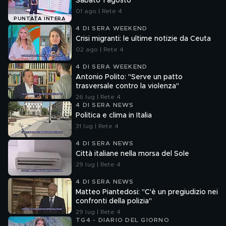
Sabato 1 agosto
01 ago | Rete 4
PUNTATA INTERA
4 DI SERA WEEKEND
Crisi migranti: le ultime notizie da Ceuta
02 ago | Rete 4
4 DI SERA WEEKEND
Antonio Polito: "Serve un patto
trasversale contro la violenza"
26 lug | Rete 4
4 DI SERA NEWS
Politica e clima in Italia
31 lug | Rete 4
4 DI SERA NEWS
Città italiane nella morsa del Sole
29 lug | Rete 4
4 DI SERA NEWS
Matteo Piantedosi: "C'è un pregiudizio nei
confronti della polizia"
29 lug | Rete 4
TG4 - DIARIO DEL GIORNO