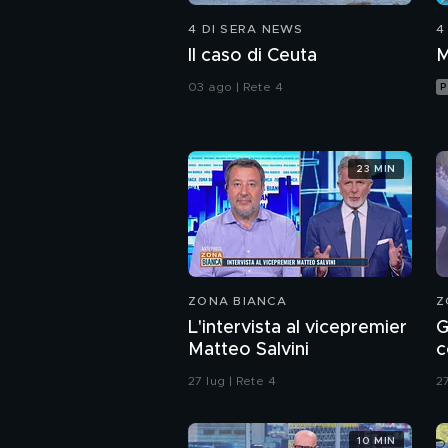
4 DI SERA NEWS
4
Il caso di Ceuta
M
03 ago | Rete 4
P
23 MIN
ZONA BIANCA
Z
L'intervista al vicepremier
G
Matteo Salvini
c
l
27 lug | Rete 4
27
10 MIN