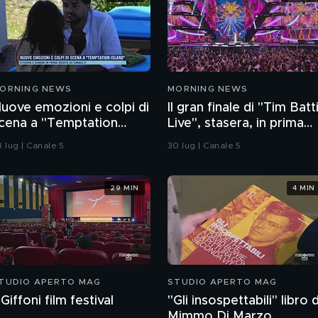
ORNING NEWS
MORNING NEWS
uove emozioni e colpi di
Il gran finale di "Tim Batti
cena a "Temptation
Live", stasera, in prima
sland"
serata, su Canale 5
8 lug | Canale 5
30 lug | Canale 5
29 MIN
4 MIN
TUDIO APERTO MAG
STUDIO APERTO MAG
l Giffoni film festival
"Gli insospettabili" libro d
Mimmo Di Marzo