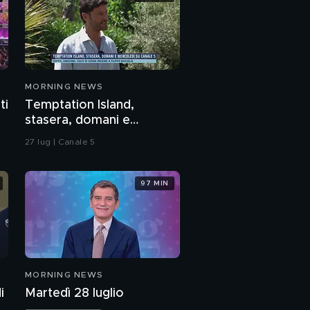
MORNING NEWS
ti
Temptation Island,
stasera, domani e
mercoledì su Canale 5
27 lug | Canale 5
97 MIN
MORNING NEWS
i
Martedì 28 luglio