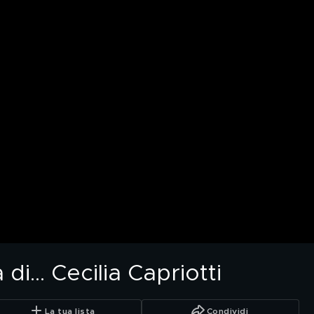
di… Cecilia Capriotti
La tua lista
Condividi