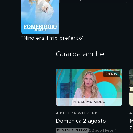
"Nino era il mio preferito"
Guarda anche
54 MIN
PROSSIMO VIDEO
4 DI SERA WEEKEND
4
Domenica 2 agosto
M
d
02 ago | Rete 4
PUNTATA INTERA