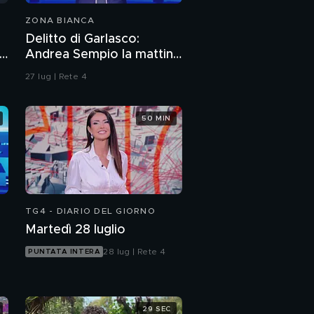
ZONA BIANCA
Delitto di Garlasco:
i
Andrea Sempio la mattina
del delitto è stato in un
27 lug | Rete 4
bar?
50 MIN
TG4 - DIARIO DEL GIORNO
Martedì 28 luglio
28 lug | Rete 4
PUNTATA INTERA
29 SEC