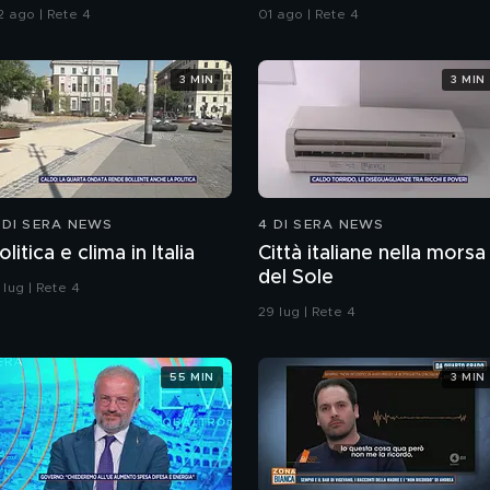
all'Iran"
2 ago | Rete 4
01 ago | Rete 4
3 MIN
3 MIN
 DI SERA NEWS
4 DI SERA NEWS
olitica e clima in Italia
Città italiane nella morsa
del Sole
 lug | Rete 4
29 lug | Rete 4
55 MIN
3 MIN