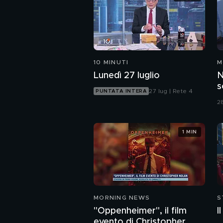
10 MINUTI
M
Lunedì 27 luglio
N
s
27 lug | Rete 4
PUNTATA INTERA
I
2
1 MIN
MORNING NEWS
S
"Oppenheimer", il film
I
evento di Christopher