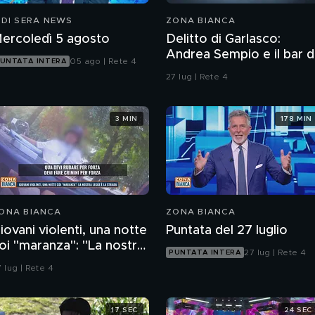
 DI SERA NEWS
ZONA BIANCA
ercoledì 5 agosto
Delitto di Garlasco:
Andrea Sempio e il bar d
05 ago | Rete 4
UNTATA INTERA
Vigevano e i racconti
27 lug | Rete 4
della madre
3 MIN
178 MIN
ONA BIANCA
ZONA BIANCA
iovani violenti, una notte
Puntata del 27 luglio
oi "maranza": "La nostra
27 lug | Rete 4
PUNTATA INTERA
egge è la strada"
 lug | Rete 4
17 SEC
24 SEC