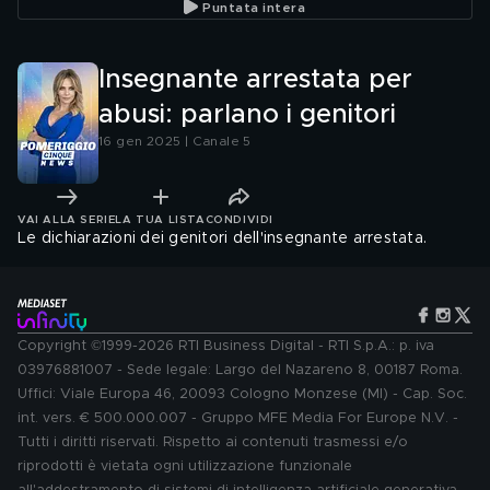
Puntata intera
Insegnante arrestata per
abusi: parlano i genitori
16 gen 2025 | Canale 5
VAI ALLA SERIE
LA TUA LISTA
CONDIVIDI
Le dichiarazioni dei genitori dell'insegnante arrestata.
Copyright ©1999-2026 RTI Business Digital - RTI S.p.A.: p. iva
03976881007 - Sede legale: Largo del Nazareno 8, 00187 Roma.
Uffici: Viale Europa 46, 20093 Cologno Monzese (MI) - Cap. Soc.
int. vers. € 500.000.007 - Gruppo MFE Media For Europe N.V. -
Tutti i diritti riservati. Rispetto ai contenuti trasmessi e/o
riprodotti è vietata ogni utilizzazione funzionale