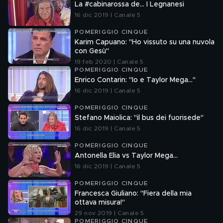
La #cabinarossa de… I Legnanesi
16 dic 2019 | Canale 5
POMERIGGIO CINQUE
Karim Capuano: "Ho vissuto su una nuvola
con Gesù"
19 feb 2020 | Canale 5
POMERIGGIO CINQUE
Enrico Contarin: "Io e Taylor Mega..."
16 dic 2019 | Canale 5
POMERIGGIO CINQUE
Stefano Maiolica: "il bus dei fuorisede"
16 dic 2019 | Canale 5
POMERIGGIO CINQUE
Antonella Elia vs Taylor Mega...
16 dic 2019 | Canale 5
POMERIGGIO CINQUE
Francesca Giuliano: "Fiera della mia
ottava misura!"
29 nov 2019 | Canale 5
POMERIGGIO CINQUE