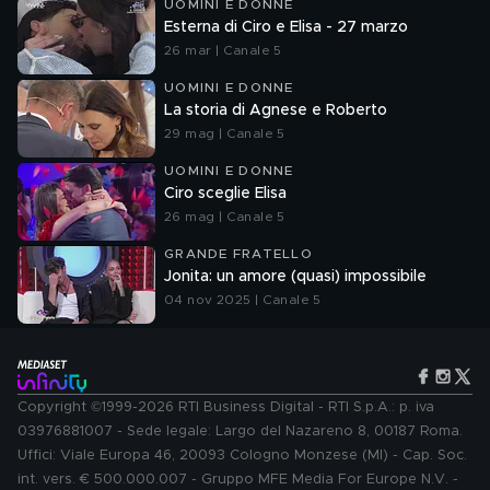
UOMINI E DONNE
Esterna di Ciro e Elisa - 27 marzo
26 mar | Canale 5
UOMINI E DONNE
La storia di Agnese e Roberto
29 mag | Canale 5
UOMINI E DONNE
Ciro sceglie Elisa
26 mag | Canale 5
GRANDE FRATELLO
Jonita: un amore (quasi) impossibile
04 nov 2025 | Canale 5
Copyright ©1999-2026 RTI Business Digital - RTI S.p.A.: p. iva
03976881007 - Sede legale: Largo del Nazareno 8, 00187 Roma.
Uffici: Viale Europa 46, 20093 Cologno Monzese (MI) - Cap. Soc.
int. vers. € 500.000.007 - Gruppo MFE Media For Europe N.V. -