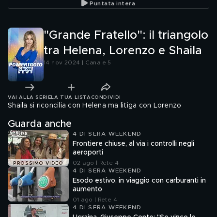
Puntata intera
"Grande Fratello": il triangolo
tra Helena, Lorenzo e Shaila
14 nov 2024 | Canale 5
VAI ALLA SERIE
LA TUA LISTA
CONDIVIDI
Shaila si riconcilia con Helena ma litiga con Lorenzo
Guarda anche
4 DI SERA WEEKEND
Frontiere chiuse, al via i controlli negli
aeroporti
02 ago | Rete 4
PROSSIMO VIDEO
4 DI SERA WEEKEND
Esodo estivo, in viaggio con carburanti in
aumento
01 ago | Rete 4
4 DI SERA WEEKEND