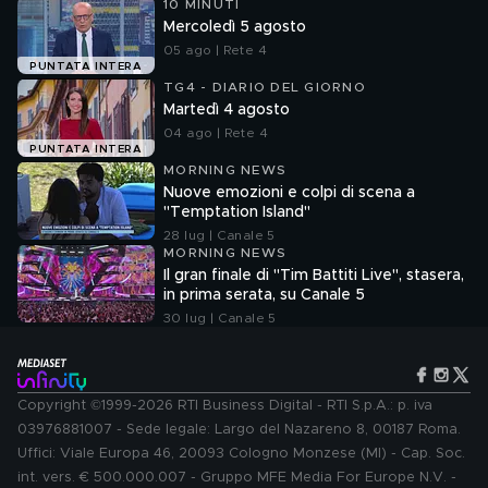
10 MINUTI
Mercoledì 5 agosto
05 ago | Rete 4
PUNTATA INTERA
TG4 - DIARIO DEL GIORNO
Martedì 4 agosto
04 ago | Rete 4
PUNTATA INTERA
MORNING NEWS
Nuove emozioni e colpi di scena a
"Temptation Island"
28 lug | Canale 5
MORNING NEWS
Il gran finale di "Tim Battiti Live", stasera,
in prima serata, su Canale 5
30 lug | Canale 5
Copyright ©1999-2026 RTI Business Digital - RTI S.p.A.: p. iva
03976881007 - Sede legale: Largo del Nazareno 8, 00187 Roma.
Uffici: Viale Europa 46, 20093 Cologno Monzese (MI) - Cap. Soc.
int. vers. € 500.000.007 - Gruppo MFE Media For Europe N.V. -