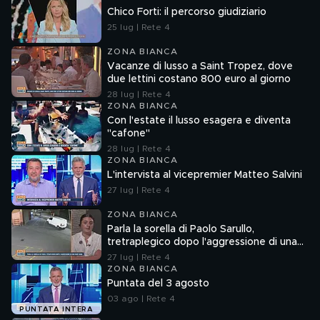
Chico Forti: il percorso giudiziario
25 lug | Rete 4
ZONA BIANCA
Vacanze di lusso a Saint Tropez, dove
due lettini costano 800 euro al giorno
28 lug | Rete 4
ZONA BIANCA
Con l'estate il lusso esagera e diventa
"cafone"
28 lug | Rete 4
ZONA BIANCA
L'intervista al vicepremier Matteo Salvini
27 lug | Rete 4
ZONA BIANCA
Parla la sorella di Paolo Sarullo,
tretraplegico dopo l'aggressione di una
baby gang
27 lug | Rete 4
ZONA BIANCA
Puntata del 3 agosto
03 ago | Rete 4
PUNTATA INTERA