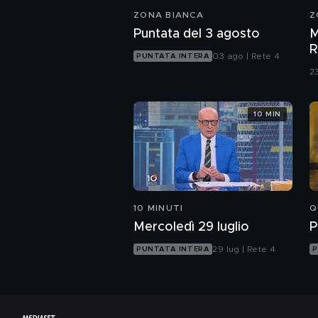
ZONA BIANCA
Z
Puntata del 3 agosto
M
R
03 ago | Rete 4
PUNTATA INTERA
d
23
10 MIN
10 MINUTI
Q
Mercoledì 29 luglio
P
29 lug | Rete 4
PUNTATA INTERA
P