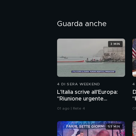
Guarda anche
3 MIN
4 DI SERA WEEKEND
4
L'Italia scrive all'Europa:
D
"Riunione urgente
"
sull'immigrazione"
a
01 ago | Rete 4
0
53 MIN