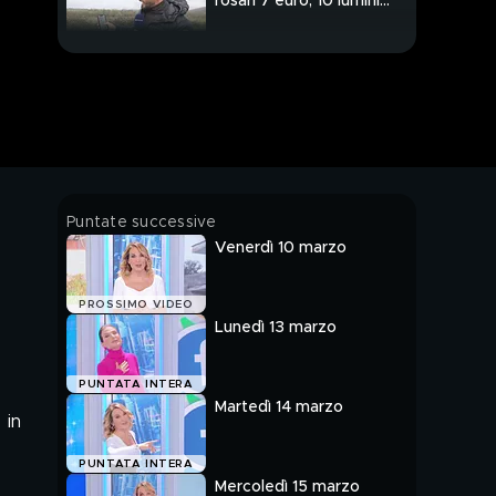
rosari 7 euro, 10 lumini
29,90 euro
Cosa c'è nella villa di
Gina? Oggi è ripreso
l'inventario
Piazzolla: minacce
anonime a me e alla
mia famiglia
Ecco la lettera di
Puntate successive
minacce indirizzata ai
Venerdì 10 marzo
Piazzolla
La figlia di Harry e
PROSSIMO VIDEO
Meghan è stata
Lunedì 13 marzo
battezzata
PUNTATA INTERA
Martedì 14 marzo
 in
PUNTATA INTERA
Mercoledì 15 marzo