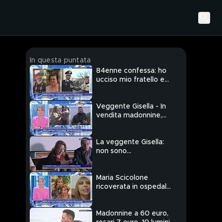
In questa puntata
84enne confessa: ho
ucciso mio fratello e
sua moglie
Veggente Gisella - In
vendita madonnine,
rosari e lumini
La veggente Gisella:
non sono
un'imbrogliona
Maria Scicolone
ricoverata in ospedale
ma sta bene
Madonnine a 60 euro,