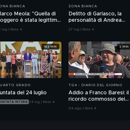
ONA BIANCA
ZONA BIANCA
arco Meola: "Quella di
Delitto di Garlasco, la
oggero è stata legittima
personalità di Andrea
ifesa"
Sempio per gli inquirenti:
 lug | Rete 4
27 lug | Rete 4
"Ossessionato e
bugiardo"
182 MIN
2 MIN
UARTO GRADO
TG4 - DIARIO DEL GIORNO
untata del 24 luglio
Addio a Franco Baresi: il
ricordo commosso dei
24 lug | Rete 4
UNTATA INTERA
tifosi
04 ago | Rete 4