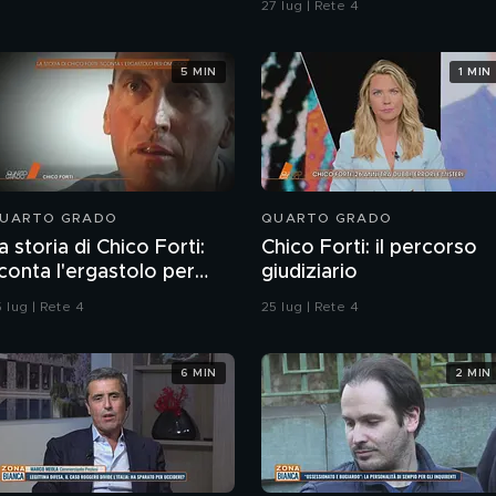
27 lug | Rete 4
5 MIN
1 MIN
UARTO GRADO
QUARTO GRADO
a storia di Chico Forti:
Chico Forti: il percorso
conta l'ergastolo per
giudiziario
micidio
 lug | Rete 4
25 lug | Rete 4
6 MIN
2 MIN