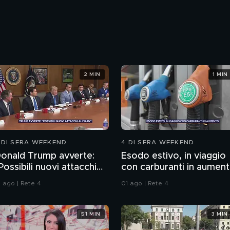
2 MIN
1 MIN
 DI SERA WEEKEND
4 DI SERA WEEKEND
onald Trump avverte:
Esodo estivo, in viaggio
Possibili nuovi attacchi
con carburanti in aumen
ll'Iran"
1 ago | Rete 4
01 ago | Rete 4
51 MIN
3 MIN