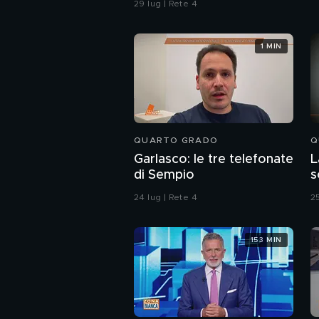
29 lug | Rete 4
1 MIN
QUARTO GRADO
Q
Garlasco: le tre telefonate
L
di Sempio
s
o
24 lug | Rete 4
25
153 MIN