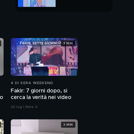
PUNTATA INTERA
3 MIN
4 DI SERA WEEKEND
Fakir: 7 giorni dopo, si
to
cerca la verità nei video
26 lug | Rete 4
3 MIN