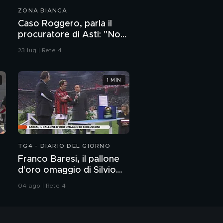
ZONA BIANCA
Caso Roggero, parla il
procuratore di Asti: "Non
è stata legittima difesa"
23 lug | Rete 4
1 MIN
TG4 - DIARIO DEL GIORNO
Franco Baresi, il pallone
d'oro omaggio di Silvio
Berlusconi
04 ago | Rete 4