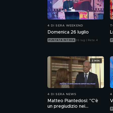
4 DI SERA WEEKEND
T
Domenica 26 luglio
L
26 lug | Rete 4
PUNTATA INTERA
P
3 MIN
4 DI SERA NEWS
4
Matteo Piantedosi: "C'è
V
un pregiudizio nei
P
confronti della polizia"