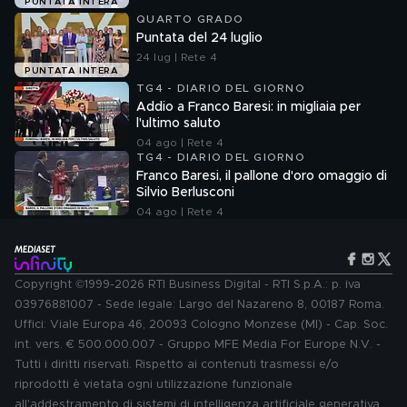
PUNTATA INTERA
QUARTO GRADO
Puntata del 24 luglio
24 lug | Rete 4
PUNTATA INTERA
TG4 - DIARIO DEL GIORNO
Addio a Franco Baresi: in migliaia per
l'ultimo saluto
04 ago | Rete 4
TG4 - DIARIO DEL GIORNO
Franco Baresi, il pallone d'oro omaggio di
Silvio Berlusconi
04 ago | Rete 4
Copyright ©1999-2026 RTI Business Digital - RTI S.p.A.: p. iva
03976881007 - Sede legale: Largo del Nazareno 8, 00187 Roma.
Uffici: Viale Europa 46, 20093 Cologno Monzese (MI) - Cap. Soc.
int. vers. € 500.000.007 - Gruppo MFE Media For Europe N.V. -
Tutti i diritti riservati. Rispetto ai contenuti trasmessi e/o
riprodotti è vietata ogni utilizzazione funzionale
all'addestramento di sistemi di intelligenza artificiale generativa.