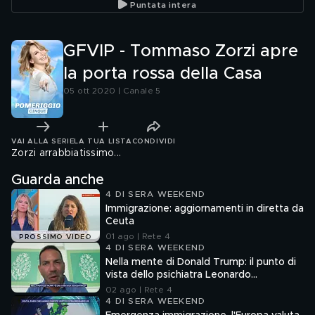
Puntata intera
GFVIP - Tommaso Zorzi apre
la porta rossa della Casa
05 ott 2020 | Canale 5
VAI ALLA SERIE
LA TUA LISTA
CONDIVIDI
Zorzi arrabbiatissimo...
Guarda anche
4 DI SERA WEEKEND
Immigrazione: aggiornamenti in diretta da
Ceuta
01 ago | Rete 4
PROSSIMO VIDEO
4 DI SERA WEEKEND
Nella mente di Donald Trump: il punto di
vista dello psichiatra Leonardo
Mendolicchio
02 ago | Rete 4
4 DI SERA WEEKEND