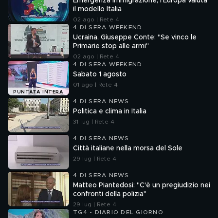
Emergenza immigrazione, l'Europa valuta
il modello Italia
02 ago | Rete 4
4 DI SERA WEEKEND
Ucraina, Giuseppe Conte: "Se vinco le
Primarie stop alle armi"
02 ago | Rete 4
4 DI SERA WEEKEND
Sabato 1 agosto
01 ago | Rete 4
PUNTATA INTERA
4 DI SERA NEWS
Politica e clima in Italia
31 lug | Rete 4
4 DI SERA NEWS
Città italiane nella morsa del Sole
29 lug | Rete 4
4 DI SERA NEWS
Matteo Piantedosi: "C'è un pregiudizio nei
confronti della polizia"
29 lug | Rete 4
TG4 - DIARIO DEL GIORNO