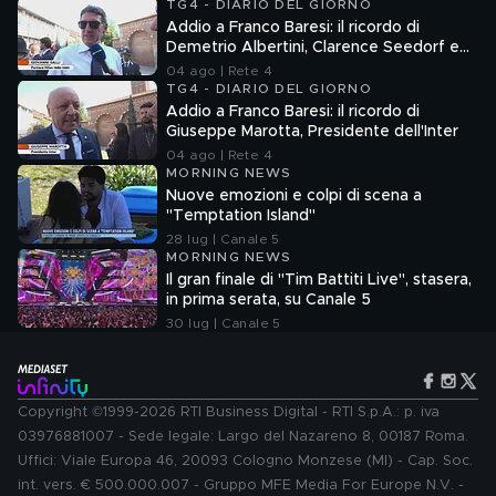
TG4 - DIARIO DEL GIORNO
Addio a Franco Baresi: il ricordo di
Demetrio Albertini, Clarence Seedorf e
Giovanni Galli
04 ago | Rete 4
TG4 - DIARIO DEL GIORNO
Addio a Franco Baresi: il ricordo di
Giuseppe Marotta, Presidente dell'Inter
04 ago | Rete 4
MORNING NEWS
Nuove emozioni e colpi di scena a
"Temptation Island"
28 lug | Canale 5
MORNING NEWS
Il gran finale di "Tim Battiti Live", stasera,
in prima serata, su Canale 5
30 lug | Canale 5
Copyright ©1999-2026 RTI Business Digital - RTI S.p.A.: p. iva
03976881007 - Sede legale: Largo del Nazareno 8, 00187 Roma.
Uffici: Viale Europa 46, 20093 Cologno Monzese (MI) - Cap. Soc.
int. vers. € 500.000.007 - Gruppo MFE Media For Europe N.V. -