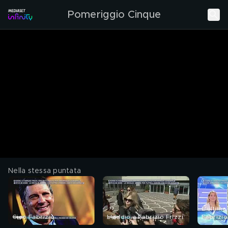
Pomeriggio Cinque
Nella stessa puntata
L'ultima 
Ciao Fabrizio
L'addio a Fabrizio Frizzi
Fabrizio