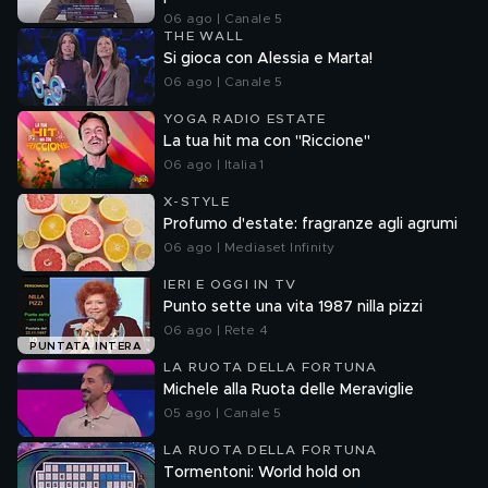
06 ago | Canale 5
THE WALL
Si gioca con Alessia e Marta!
06 ago | Canale 5
YOGA RADIO ESTATE
La tua hit ma con "Riccione"
06 ago | Italia 1
X-STYLE
Profumo d'estate: fragranze agli agrumi
06 ago | Mediaset Infinity
IERI E OGGI IN TV
Punto sette una vita 1987 nilla pizzi
06 ago | Rete 4
PUNTATA INTERA
LA RUOTA DELLA FORTUNA
Michele alla Ruota delle Meraviglie
05 ago | Canale 5
LA RUOTA DELLA FORTUNA
Tormentoni: World hold on