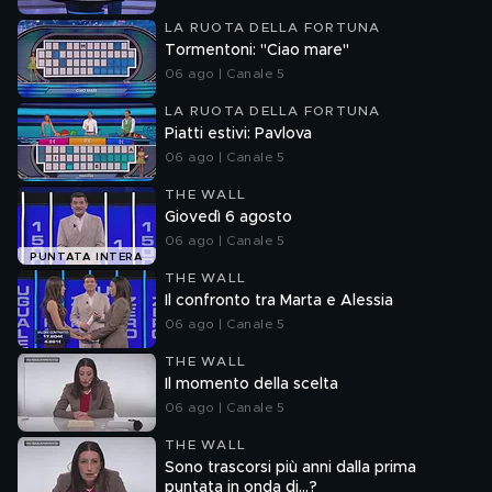
LA RUOTA DELLA FORTUNA
Tormentoni: "Ciao mare"
06 ago | Canale 5
LA RUOTA DELLA FORTUNA
Piatti estivi: Pavlova
06 ago | Canale 5
THE WALL
Giovedì 6 agosto
06 ago | Canale 5
PUNTATA INTERA
THE WALL
Il confronto tra Marta e Alessia
06 ago | Canale 5
THE WALL
Il momento della scelta
06 ago | Canale 5
THE WALL
Sono trascorsi più anni dalla prima
puntata in onda di...?