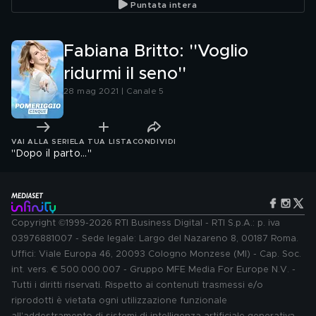
Puntata intera
Fabiana Britto: ''Voglio
ridurmi il seno''
28 mag 2021 | Canale 5
VAI ALLA SERIE
LA TUA LISTA
CONDIVIDI
''Dopo il parto...''
Copyright ©1999-2026 RTI Business Digital - RTI S.p.A.: p. iva
03976881007 - Sede legale: Largo del Nazareno 8, 00187 Roma.
Uffici: Viale Europa 46, 20093 Cologno Monzese (MI) - Cap. Soc.
int. vers. € 500.000.007 - Gruppo MFE Media For Europe N.V. -
Tutti i diritti riservati. Rispetto ai contenuti trasmessi e/o
riprodotti è vietata ogni utilizzazione funzionale