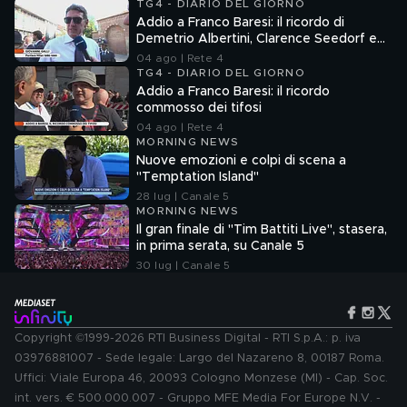
TG4 - DIARIO DEL GIORNO
Addio a Franco Baresi: il ricordo di
Demetrio Albertini, Clarence Seedorf e
Giovanni Galli
04 ago | Rete 4
TG4 - DIARIO DEL GIORNO
Addio a Franco Baresi: il ricordo
commosso dei tifosi
04 ago | Rete 4
MORNING NEWS
Nuove emozioni e colpi di scena a
"Temptation Island"
28 lug | Canale 5
MORNING NEWS
Il gran finale di "Tim Battiti Live", stasera,
in prima serata, su Canale 5
30 lug | Canale 5
Copyright ©1999-2026 RTI Business Digital - RTI S.p.A.: p. iva
03976881007 - Sede legale: Largo del Nazareno 8, 00187 Roma.
Uffici: Viale Europa 46, 20093 Cologno Monzese (MI) - Cap. Soc.
int. vers. € 500.000.007 - Gruppo MFE Media For Europe N.V. -