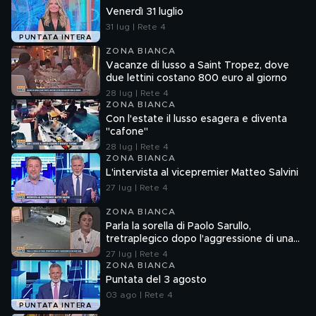
Venerdì 31 luglio
31 lug | Rete 4
PUNTATA INTERA
ZONA BIANCA
Vacanze di lusso a Saint Tropez, dove
due lettini costano 800 euro al giorno
28 lug | Rete 4
ZONA BIANCA
Con l'estate il lusso esagera e diventa
"cafone"
28 lug | Rete 4
ZONA BIANCA
L'intervista al vicepremier Matteo Salvini
27 lug | Rete 4
ZONA BIANCA
Parla la sorella di Paolo Sarullo,
tretraplegico dopo l'aggressione di una
baby gang
27 lug | Rete 4
ZONA BIANCA
Puntata del 3 agosto
03 ago | Rete 4
PUNTATA INTERA