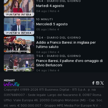
TG4 - DIARIO DEL GIORNO
Martedì 4 agosto
04 ago | Rete 4
PUNTATA INTERA
10 MINUTI
Mercoledì 5 agosto
05 ago | Rete 4
PUNTATA INTERA
TG4 - DIARIO DEL GIORNO
Addio a Franco Baresi: in migliaia per
l'ultimo saluto
04 ago | Rete 4
TG4 - DIARIO DEL GIORNO
Franco Baresi, il pallone d'oro omaggio di
Silvio Berlusconi
04 ago | Rete 4
Copyright ©1999-2026 RTI Business Digital - RTI S.p.A.: p. iva
03976881007 - Sede legale: Largo del Nazareno 8, 00187 Roma.
Uffici: Viale Europa 46, 20093 Cologno Monzese (MI) - Cap. Soc.
int. vers. € 500.000.007 - Gruppo MFE Media For Europe N.V. -