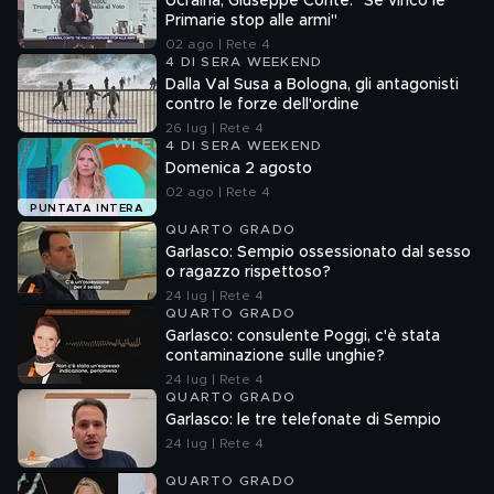
Ucraina, Giuseppe Conte: "Se vinco le
Primarie stop alle armi"
02 ago | Rete 4
4 DI SERA WEEKEND
Dalla Val Susa a Bologna, gli antagonisti
contro le forze dell'ordine
26 lug | Rete 4
4 DI SERA WEEKEND
Domenica 2 agosto
02 ago | Rete 4
PUNTATA INTERA
QUARTO GRADO
Garlasco: Sempio ossessionato dal sesso
o ragazzo rispettoso?
24 lug | Rete 4
QUARTO GRADO
Garlasco: consulente Poggi, c'è stata
contaminazione sulle unghie?
24 lug | Rete 4
QUARTO GRADO
Garlasco: le tre telefonate di Sempio
24 lug | Rete 4
QUARTO GRADO