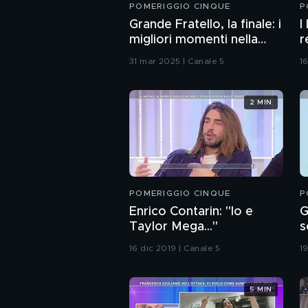
POMERIGGIO CINQUE
P
Grande Fratello, la finale: i
I
migliori momenti nella
r
casa
31 mar 2025 | Canale 5
1
2 MIN
POMERIGGIO CINQUE
P
Enrico Contarin: "Io e
G
Taylor Mega..."
s
16 dic 2019 | Canale 5
1
5 MIN