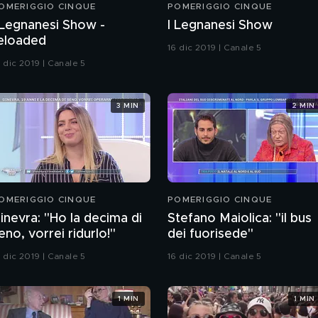
OMERIGGIO CINQUE
POMERIGGIO CINQUE
 Legnanesi Show -
I Legnanesi Show
eloaded
16 dic 2019 | Canale 5
6 dic 2019 | Canale 5
3 MIN
2 MIN
OMERIGGIO CINQUE
POMERIGGIO CINQUE
inevra: "Ho la decima di
Stefano Maiolica: "il bus
eno, vorrei ridurlo!"
dei fuorisede"
9 dic 2019 | Canale 5
16 dic 2019 | Canale 5
1 MIN
1 MIN