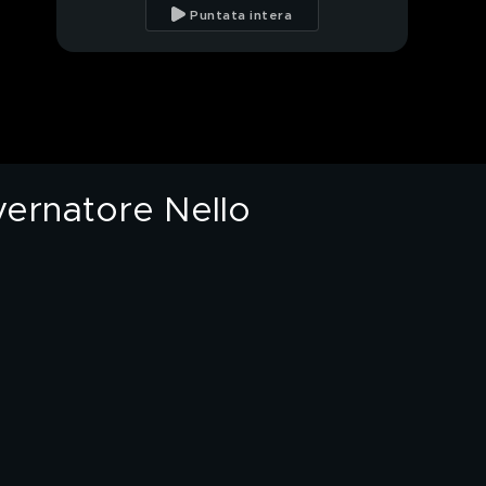
ecco come potrà
Puntata intera
avvenire
Centri estetici, ecco i
protocolli di sicurezza
Auguri Laura Freddi!
vernatore Nello
Lo sfogo di Heather
Parisi: "Non ne posso
più"
Daniela Martani e la
multa con il cane: "Farò
ricorso"
Michael Terlizzi e papà
Franco
La Principessa Diana
poteva salvarsi?