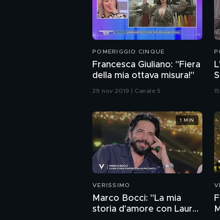
POMERIGGIO CINQUE
P
Francesca Giuliano: "Fiera
L
della mia ottava misura!"
S
i
29 nov 2019 | Canale 5
1
1 MIN
VERISSIMO
V
Marco Bocci: "La mia
F
storia d'amore con Laura
M