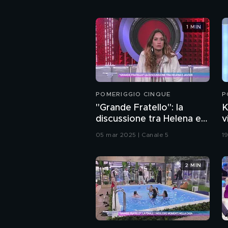
1 MIN
POMERIGGIO CINQUE
P
"Grande Fratello": la
K
discussione tra Helena e
v
Javier
G
05 mar 2025 | Canale 5
1
2 MIN