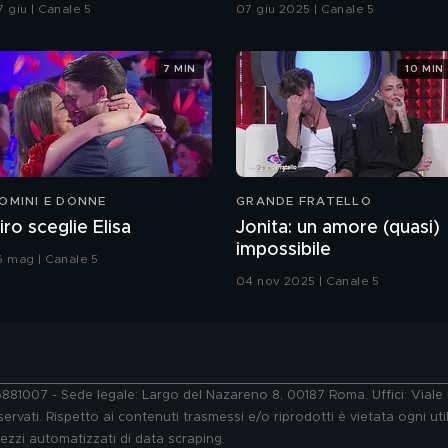
ntegrale
7 giu | Canale 5
07 giu 2025 | Canale 5
7 MIN
10 MIN
OMINI E DONNE
GRANDE FRATELLO
iro sceglie Elisa
Jonita: un amore (quasi)
impossibile
6 mag | Canale 5
04 nov 2025 | Canale 5
76881007 - Sede legale: Largo del Nazareno 8, 00187 Roma. Uffici: Vial
ervati. Rispetto ai contenuti trasmessi e/o riprodotti è vietata ogni uti
 mezzi automatizzati di data scraping.