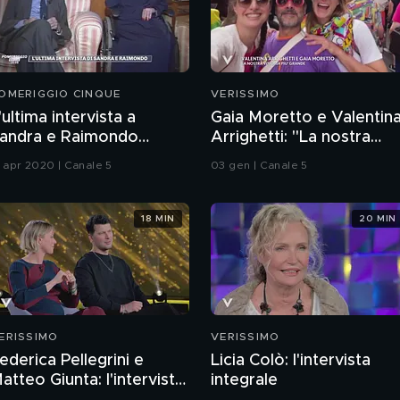
OMERIGGIO CINQUE
VERISSIMO
'ultima intervista a
Gaia Moretto e Valentin
andra e Raimondo
Arrighetti: "La nostra
nsieme
vittoria più grande"
5 apr 2020 | Canale 5
03 gen | Canale 5
18 MIN
20 MIN
ERISSIMO
VERISSIMO
ederica Pellegrini e
Licia Colò: l'intervista
atteo Giunta: l'intervista
integrale