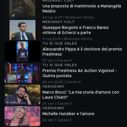
MEDIASET CULT
Una proposta di matrimonio a Mariangela
Melato
22 lug 2021 | Mediaset Infinity
MEDIASET CULT
Giuseppe Bergomi e Franco Baresi
vittime di Scherzi a parte
11 lug 2019 | Mediaset Infinity
TU SI QUE VALES
Alessandro Pippa è il vincitore del premio
Freshness
07 dic | Canale 5
TU SI QUE VALES
Premio Freshness Air Action Vigorsol -
Quinta puntata
26 ott 2025 | Canale 5
VERISSIMO
Marco Bocci: "La mia storia d'amore con
Laura Chiatti"
26 apr | Canale 5
VERISSIMO
Michelle Hunziker e l'amore
26 apr | Canale 5