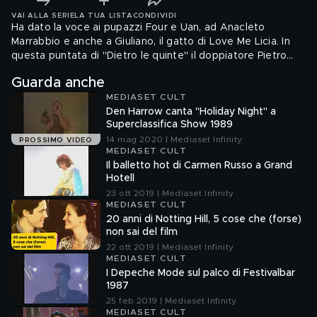
VAI ALLA SERIE
LA TUA LISTA
CONDIVIDI
Ha dato la voce ai pupazzi Four e Uan, ad Anacleto
Marrabbio e anche a Giuliano, il gatto di Love Me Licia. In
questa puntata di "Dietro le quinte" il doppiatore Pietro
Ubaldi racconta la sua carriera attraverso i suoi migliori
Guarda anche
personaggi
MEDIASET CULT
Den Harrow canta "Holiday Night" a
Superclassifica Show 1989
14 mag 2020 | Mediaset Infinity
PROSSIMO VIDEO
MEDIASET CULT
Il balletto hot di Carmen Russo a Grand
Hotell
23 ott 2019 | Mediaset Infinity
MEDIASET CULT
20 anni di Notting Hill, 5 cose che (forse)
non sai del film
22 ott 2019 | Mediaset Infinity
MEDIASET CULT
I Depeche Mode sul palco di Festivalbar
1987
25 feb 2019 | Mediaset Infinity
MEDIASET CULT