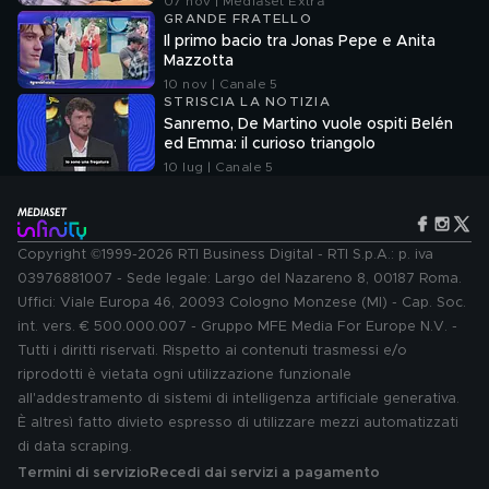
07 nov | Mediaset Extra
GRANDE FRATELLO
Il primo bacio tra Jonas Pepe e Anita
Mazzotta
10 nov | Canale 5
STRISCIA LA NOTIZIA
Sanremo, De Martino vuole ospiti Belén
ed Emma: il curioso triangolo
10 lug | Canale 5
Copyright ©1999-2026 RTI Business Digital - RTI S.p.A.: p. iva
03976881007 - Sede legale: Largo del Nazareno 8, 00187 Roma.
Uffici: Viale Europa 46, 20093 Cologno Monzese (MI) - Cap. Soc.
int. vers. € 500.000.007 - Gruppo MFE Media For Europe N.V. -
Tutti i diritti riservati. Rispetto ai contenuti trasmessi e/o
riprodotti è vietata ogni utilizzazione funzionale
all'addestramento di sistemi di intelligenza artificiale generativa.
È altresì fatto divieto espresso di utilizzare mezzi automatizzati
di data scraping.
Termini di servizio
Recedi dai servizi a pagamento