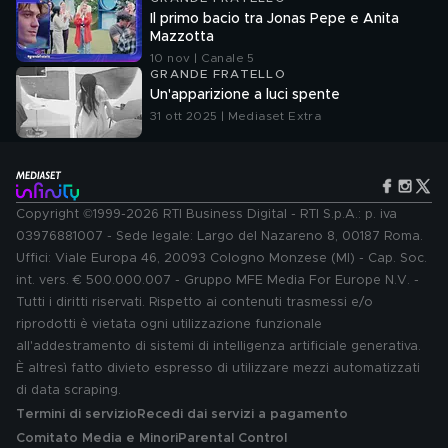
Il primo bacio tra Jonas Pepe e Anita
Mazzotta
10 nov | Canale 5
GRANDE FRATELLO
Un'apparizione a luci spente
31 ott 2025 | Mediaset Extra
Copyright ©1999-2026 RTI Business Digital - RTI S.p.A.: p. iva
03976881007 - Sede legale: Largo del Nazareno 8, 00187 Roma.
Uffici: Viale Europa 46, 20093 Cologno Monzese (MI) - Cap. Soc.
int. vers. € 500.000.007 - Gruppo MFE Media For Europe N.V. -
Tutti i diritti riservati. Rispetto ai contenuti trasmessi e/o
riprodotti è vietata ogni utilizzazione funzionale
all'addestramento di sistemi di intelligenza artificiale generativa.
È altresì fatto divieto espresso di utilizzare mezzi automatizzati
di data scraping.
Termini di servizio
Recedi dai servizi a pagamento
Comitato Media e Minori
Parental Control