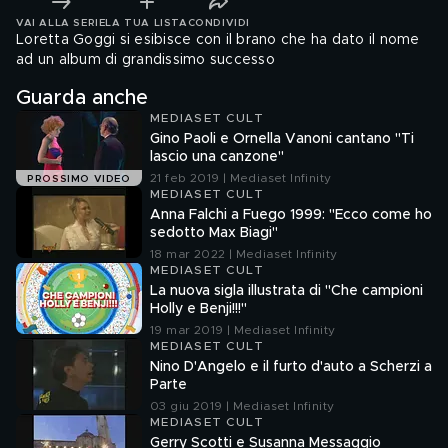
VAI ALLA SERIE
LA TUA LISTA
CONDIVIDI
Loretta Goggi si esibisce con il brano che ha dato il nome
ad un album di grandissimo successo
Guarda anche
MEDIASET CULT
Gino Paoli e Ornella Vanoni cantano "Ti
lascio una canzone"
21 feb 2019 | Mediaset Infinity
PROSSIMO VIDEO
MEDIASET CULT
Anna Falchi a Fuego 1999: "Ecco come ho
sedotto Max Biagi"
18 mar 2022 | Mediaset Infinity
MEDIASET CULT
La nuova sigla illustrata di "Che campioni
Holly e Benji!!!"
19 mar 2019 | Mediaset Infinity
MEDIASET CULT
Nino D'Angelo e il furto d'auto a Scherzi a
Parte
03 giu 2019 | Mediaset Infinity
MEDIASET CULT
Gerry Scotti e Susanna Messaggio