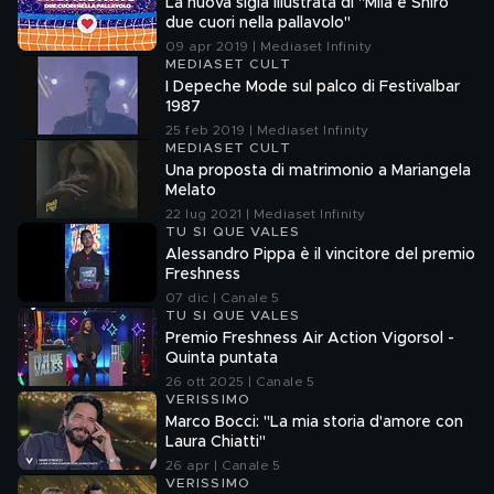
La nuova sigla illustrata di "Mila e Shiro
due cuori nella pallavolo"
09 apr 2019 | Mediaset Infinity
MEDIASET CULT
I Depeche Mode sul palco di Festivalbar
1987
25 feb 2019 | Mediaset Infinity
MEDIASET CULT
Una proposta di matrimonio a Mariangela
Melato
22 lug 2021 | Mediaset Infinity
TU SI QUE VALES
Alessandro Pippa è il vincitore del premio
Freshness
07 dic | Canale 5
TU SI QUE VALES
Premio Freshness Air Action Vigorsol -
Quinta puntata
26 ott 2025 | Canale 5
VERISSIMO
Marco Bocci: "La mia storia d'amore con
Laura Chiatti"
26 apr | Canale 5
VERISSIMO