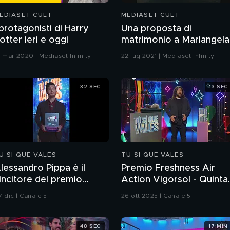
EDIASET CULT
MEDIASET CULT
 protagonisti di Harry
Una proposta di
otter ieri e oggi
matrimonio a Mariangela
Melato
6 mar 2020 | Mediaset Infinity
22 lug 2021 | Mediaset Infinity
32 SEC
13 SEC
U SI QUE VALES
TU SI QUE VALES
lessandro Pippa è il
Premio Freshness Air
incitore del premio
Action Vigorsol - Quinta
reshness
puntata
7 dic | Canale 5
26 ott 2025 | Canale 5
48 SEC
17 MIN