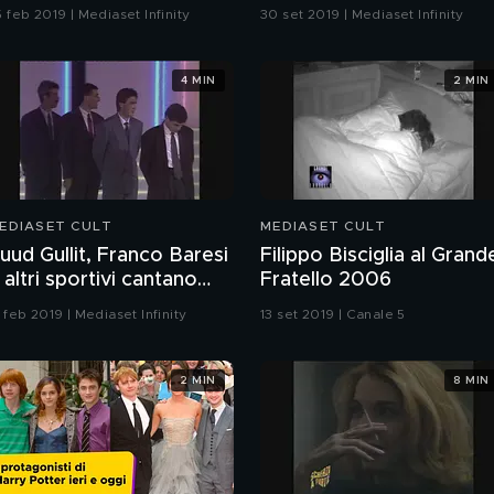
 feb 2019 | Mediaset Infinity
30 set 2019 | Mediaset Infinity
4 MIN
2 MIN
EDIASET CULT
MEDIASET CULT
uud Gullit, Franco Baresi
Filippo Bisciglia al Grand
 altri sportivi cantano
Fratello 2006
No more" ai Telegatti
 feb 2019 | Mediaset Infinity
13 set 2019 | Canale 5
988
2 MIN
8 MIN