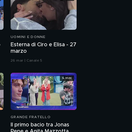
UOMINI E DONNE
o
Esterna di Ciro e Elisa - 27
marzo
26 mar | Canale 5
5 MIN
GRANDE FRATELLO
Il primo bacio tra Jonas
Pepe e Anita Mazzotta