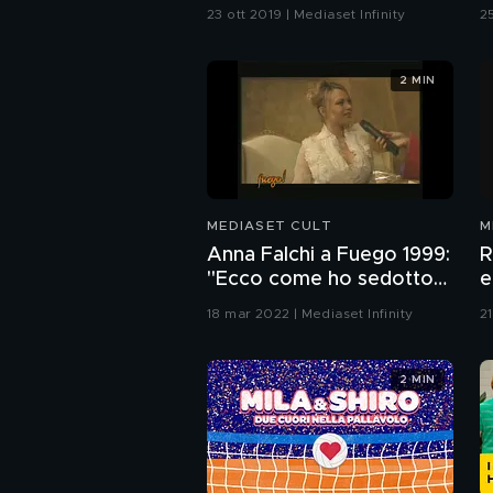
23 ott 2019 | Mediaset Infinity
25
2 MIN
MEDIASET CULT
M
Anna Falchi a Fuego 1999:
R
"Ecco come ho sedotto
e
Max Biagi"
"
18 mar 2022 | Mediaset Infinity
21
1
2 MIN