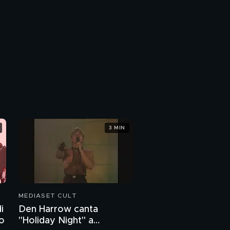
3 MIN
MEDIASET CULT
i
Den Harrow canta
o
"Holiday Night" a