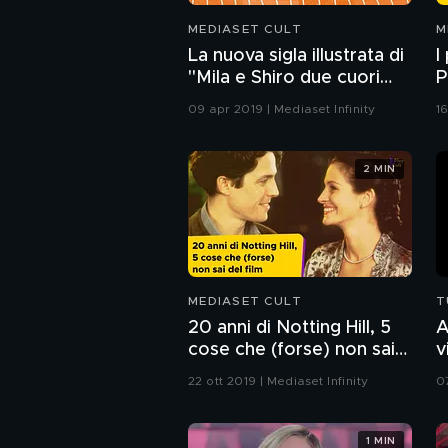
MEDIASET CULT
M
La nuova sigla illustrata di
I
"Mila e Shiro due cuori
P
nella pallavolo"
09 apr 2019 | Mediaset Infinity
1
2 MIN
MEDIASET CULT
T
20 anni di Notting Hill, 5
A
cose che (forse) non sai
v
del film
F
22 ott 2019 | Mediaset Infinity
0
1 MIN