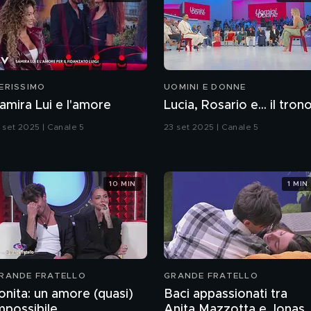
ERISSIMO
UOMINI E DONNE
amira Lui e l'amore
Lucia, Rosario e... il tron
3 set 2025 | Canale 5
23 set 2025 | Canale 5
10 MIN
1 MIN
RANDE FRATELLO
GRANDE FRATELLO
onita: un amore (quasi)
Baci appassionati tra
mpossibile
Anita Mazzotta e Jonas