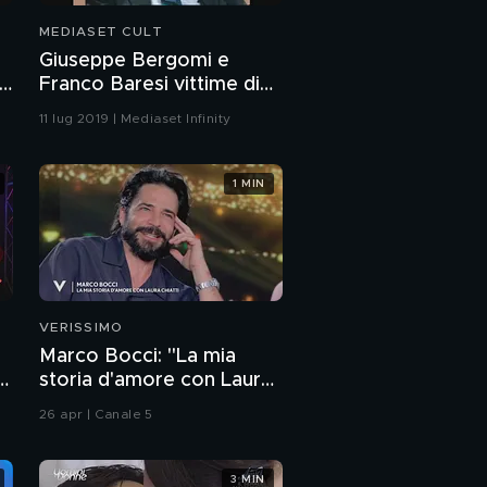
MEDIASET CULT
Giuseppe Bergomi e
Franco Baresi vittime di
Scherzi a parte
11 lug 2019 | Mediaset Infinity
1 MIN
VERISSIMO
Marco Bocci: "La mia
storia d'amore con Laura
Chiatti"
26 apr | Canale 5
3 MIN