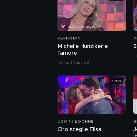
VERISSIMO
V
Michelle Hunziker e
S
l'amore
1
26 apr | Canale 5
7 MIN
UOMINI E DONNE
G
Ciro sceglie Elisa
J
i