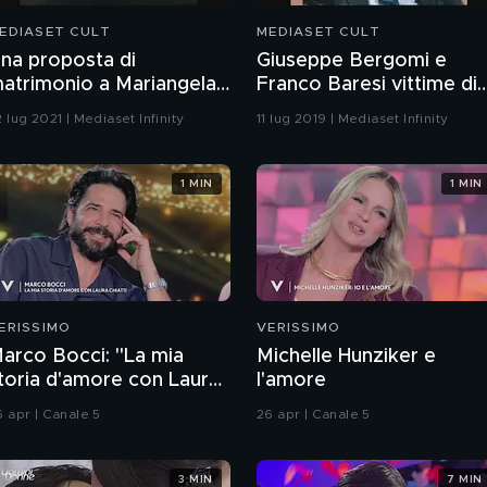
EDIASET CULT
MEDIASET CULT
na proposta di
Giuseppe Bergomi e
atrimonio a Mariangela
Franco Baresi vittime di
elato
Scherzi a parte
 lug 2021 | Mediaset Infinity
11 lug 2019 | Mediaset Infinity
1 MIN
1 MIN
ERISSIMO
VERISSIMO
arco Bocci: "La mia
Michelle Hunziker e
toria d'amore con Laura
l'amore
hiatti"
6 apr | Canale 5
26 apr | Canale 5
3 MIN
7 MIN