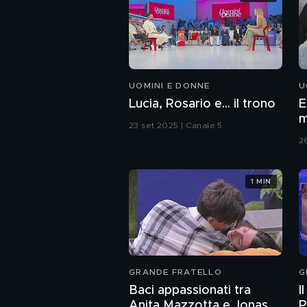
UOMINI E DONNE
U
Lucia, Rosario e... il trono
E
m
23 set 2025 | Canale 5
2
1 MIN
GRANDE FRATELLO
G
Baci appassionati tra
I
Anita Mazzotta e Jonas
P