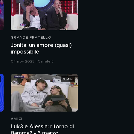
GRANDE FRATELLO
Jonita: un amore (quasi)
impossibile
04 nov 2025 | Canale 5
9 MIN
AMICI
Luk3 e Alessia: ritorno di
fiamma? - 6 marzo