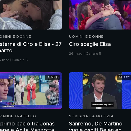
OMINI E DONNE
UOMINI E DONNE
sterna di Ciro e Elisa - 27
Ciro sceglie Elisa
arzo
26 mag | Canale 5
6 mar | Canale 5
5 MIN
14 SEC
RANDE FRATELLO
STRISCIA LA NOTIZIA
l primo bacio tra Jonas
Sanremo, De Martino
epe e Anita Mazzotta
vuole ospiti Belén ed