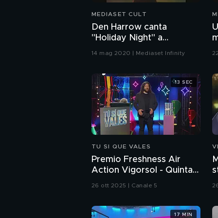
MEDIASET CULT
M
Den Harrow canta
U
"Holiday Night" a
m
Superclassifica Show 1989
M
14 mag 2020 | Mediaset Infinity
22
13 SEC
TU SI QUE VALES
V
Premio Freshness Air
M
Action Vigorsol - Quinta
s
puntata
C
26 ott 2025 | Canale 5
2
17 MIN