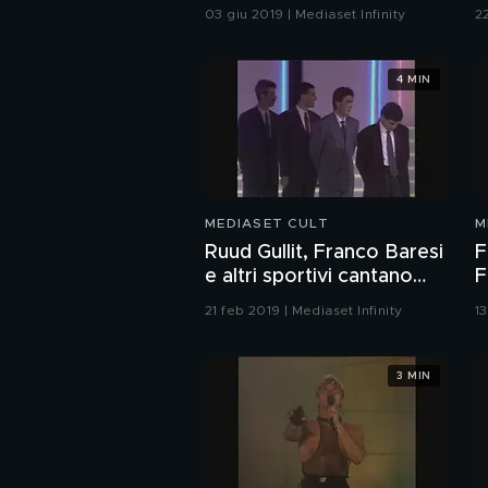
d
03 giu 2019 | Mediaset Infinity
22
4 MIN
MEDIASET CULT
M
Ruud Gullit, Franco Baresi
F
e altri sportivi cantano
F
"No more" ai Telegatti
21 feb 2019 | Mediaset Infinity
13
1988
3 MIN