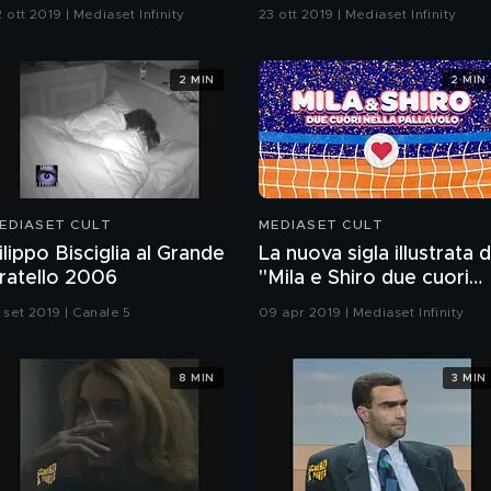
el film
 ott 2019 | Mediaset Infinity
23 ott 2019 | Mediaset Infinity
2 MIN
2 MIN
EDIASET CULT
MEDIASET CULT
ilippo Bisciglia al Grande
La nuova sigla illustrata d
ratello 2006
"Mila e Shiro due cuori
nella pallavolo"
 set 2019 | Canale 5
09 apr 2019 | Mediaset Infinity
8 MIN
3 MIN