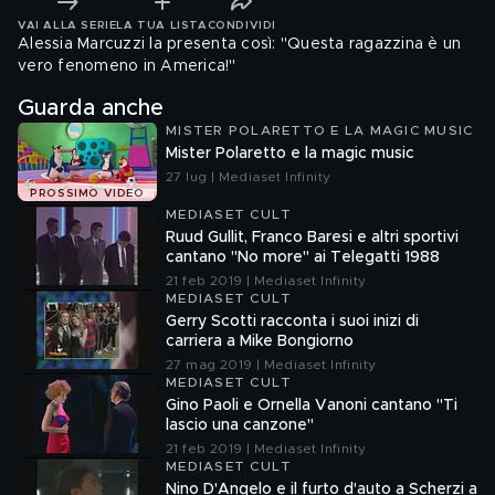
VAI ALLA SERIE
LA TUA LISTA
CONDIVIDI
Alessia Marcuzzi la presenta così: "Questa ragazzina è un
vero fenomeno in America!"
Guarda anche
MISTER POLARETTO E LA MAGIC MUSIC
Mister Polaretto e la magic music
27 lug | Mediaset Infinity
PROSSIMO VIDEO
MEDIASET CULT
Ruud Gullit, Franco Baresi e altri sportivi
cantano "No more" ai Telegatti 1988
21 feb 2019 | Mediaset Infinity
MEDIASET CULT
Gerry Scotti racconta i suoi inizi di
carriera a Mike Bongiorno
27 mag 2019 | Mediaset Infinity
MEDIASET CULT
Gino Paoli e Ornella Vanoni cantano "Ti
lascio una canzone"
21 feb 2019 | Mediaset Infinity
MEDIASET CULT
Nino D'Angelo e il furto d'auto a Scherzi a