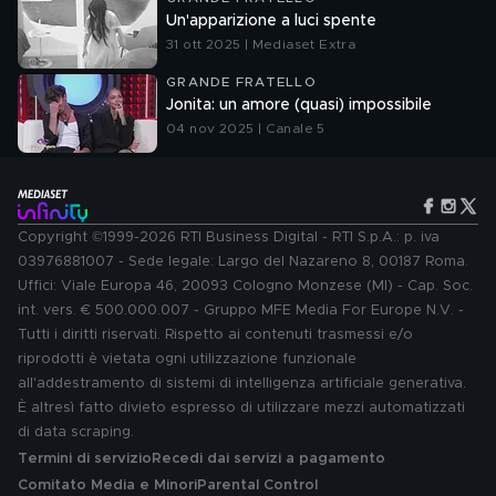
Un'apparizione a luci spente
31 ott 2025 | Mediaset Extra
GRANDE FRATELLO
Jonita: un amore (quasi) impossibile
04 nov 2025 | Canale 5
Copyright ©1999-2026 RTI Business Digital - RTI S.p.A.: p. iva
03976881007 - Sede legale: Largo del Nazareno 8, 00187 Roma.
Uffici: Viale Europa 46, 20093 Cologno Monzese (MI) - Cap. Soc.
int. vers. € 500.000.007 - Gruppo MFE Media For Europe N.V. -
Tutti i diritti riservati. Rispetto ai contenuti trasmessi e/o
riprodotti è vietata ogni utilizzazione funzionale
all'addestramento di sistemi di intelligenza artificiale generativa.
È altresì fatto divieto espresso di utilizzare mezzi automatizzati
di data scraping.
Termini di servizio
Recedi dai servizi a pagamento
Comitato Media e Minori
Parental Control