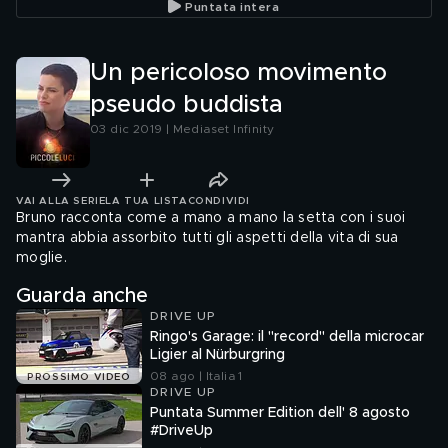
Puntata intera
Un pericoloso movimento
pseudo buddista
03 dic 2019 | Mediaset Infinity
VAI ALLA SERIE
LA TUA LISTA
CONDIVIDI
Bruno racconta come a mano a mano la setta con i suoi
mantra abbia assorbito tutti gli aspetti della vita di sua
moglie.
Guarda anche
DRIVE UP
Ringo's Garage: il "record" della microcar
Ligier al Nürburgring
08 ago | Italia 1
PROSSIMO VIDEO
DRIVE UP
Puntata Summer Edition dell' 8 agosto
#DriveUp