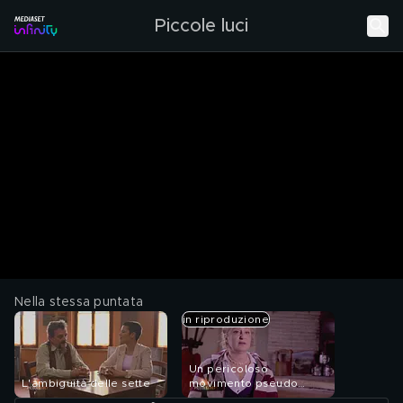
Piccole luci
Nella stessa puntata
in riproduzione
Un pericoloso
L'ambiguità delle sette
movimento pseudo
buddista