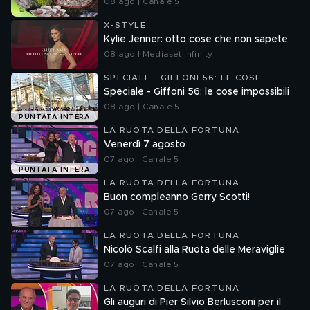
08 ago | Canale 5
X-STYLE
Kylie Jenner: otto cose che non sapete
08 ago | Mediaset Infinity
SPECIALE - GIFFONI 56: LE COSE
IMPOSSIBILI
Speciale - Giffoni 56: le cose impossibili
08 ago | Canale 5
PUNTATA INTERA
LA RUOTA DELLA FORTUNA
Venerdì 7 agosto
07 ago | Canale 5
PUNTATA INTERA
LA RUOTA DELLA FORTUNA
Buon compleanno Gerry Scotti!
07 ago | Canale 5
LA RUOTA DELLA FORTUNA
Nicolò Scalfi alla Ruota delle Meraviglie
07 ago | Canale 5
LA RUOTA DELLA FORTUNA
Gli auguri di Pier Silvio Berlusconi per il