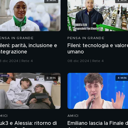
5 MIN
2 MIN
ENSA IN GRANDE
PENSA IN GRANDE
ileni: parità, inclusione e
Fileni: tecnologia e valor
ntegrazione
umano
8 dic 2024 | Rete 4
08 dic 2024 | Rete 4
9 MIN
4 MIN
MICI
AMICI
uk3 e Alessia: ritorno di
Emiliano lascia la Finale d