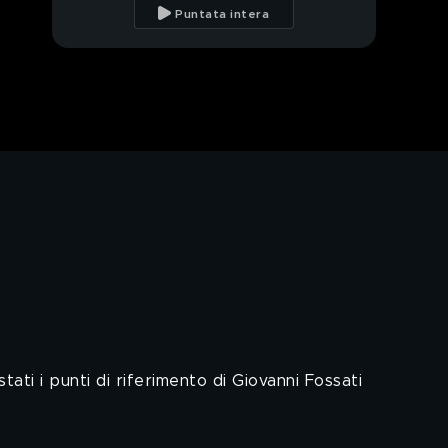
svolta nel gusto degli
Puntata intera
italiani
Fossati: la boxe e la
famiglia per ritrovare
energie positive
Fossati: investire,
innovare, preservare
Fossati: essere figli di
questa terra
PROSSIMO VIDEO
Fossati: comunicare le
proprio sfide per
crescere ancora
Fossati: pensare in
grande
ti i punti di riferimento di Giovanni Fossati
Fossati: conservare il
passato con