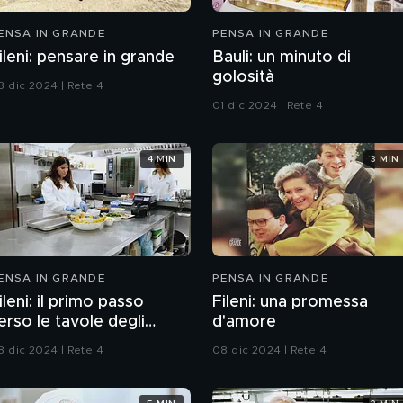
ENSA IN GRANDE
PENSA IN GRANDE
ileni: pensare in grande
Bauli: un minuto di
golosità
8 dic 2024 | Rete 4
01 dic 2024 | Rete 4
4 MIN
3 MIN
ENSA IN GRANDE
PENSA IN GRANDE
ileni: il primo passo
Fileni: una promessa
erso le tavole degli
d'amore
taliani
8 dic 2024 | Rete 4
08 dic 2024 | Rete 4