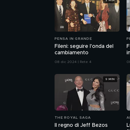
2 MIN
PENSA IN GRANDE
P
Fileni: seguire l'onda del
F
cambiamento
i
08 dic 2024 | Rete 4
0
9 MIN
THE ROYAL SAGA
A
Il regno di Jeff Bezos
L