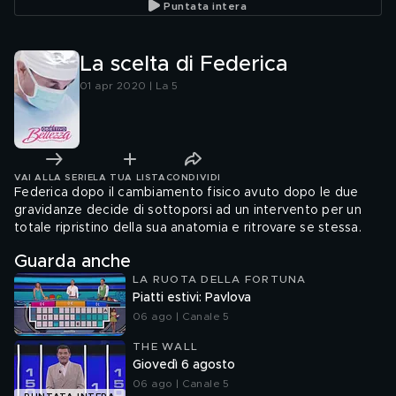
Puntata intera
La scelta di Federica
01 apr 2020 | La 5
VAI ALLA SERIE
LA TUA LISTA
CONDIVIDI
Federica dopo il cambiamento fisico avuto dopo le due
gravidanze decide di sottoporsi ad un intervento per un
totale ripristino della sua anatomia e ritrovare se stessa.
Guarda anche
LA RUOTA DELLA FORTUNA
Piatti estivi: Pavlova
06 ago | Canale 5
THE WALL
Giovedì 6 agosto
06 ago | Canale 5