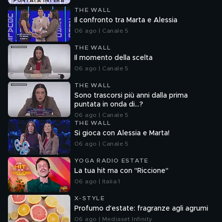
PUNTATA INTERA
THE WALL
Il confronto tra Marta e Alessia
06 ago | Canale 5
THE WALL
Il momento della scelta
06 ago | Canale 5
THE WALL
Sono trascorsi più anni dalla prima
puntata in onda di...?
06 ago | Canale 5
THE WALL
Si gioca con Alessia e Marta!
06 ago | Canale 5
YOGA RADIO ESTATE
La tua hit ma con "Riccione"
06 ago | Italia 1
X-STYLE
Profumo d'estate: fragranze agli agrumi
06 ago | Mediaset Infinity