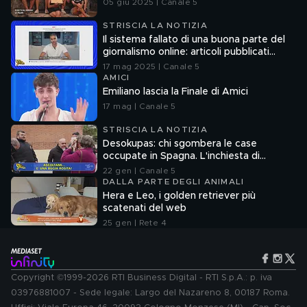
05 giu 2025 | Canale 5
STRISCIA LA NOTIZIA
Il sistema fallato di una buona parte del
giornalismo online: articoli pubblicati
senza la verifica delle fonti
17 mag 2025 | Canale 5
AMICI
Emiliano lascia la Finale di Amici
17 mag | Canale 5
STRISCIA LA NOTIZIA
Desokupas: chi sgombera le case
occupate in Spagna. L'inchiesta di
Francesco Mazza
22 gen | Canale 5
DALLA PARTE DEGLI ANIMALI
Hera e Leo, i golden retriever più
scatenati del web
25 gen | Rete 4
Copyright ©1999-2026 RTI Business Digital - RTI S.p.A.: p. iva
03976881007 - Sede legale: Largo del Nazareno 8, 00187 Roma.