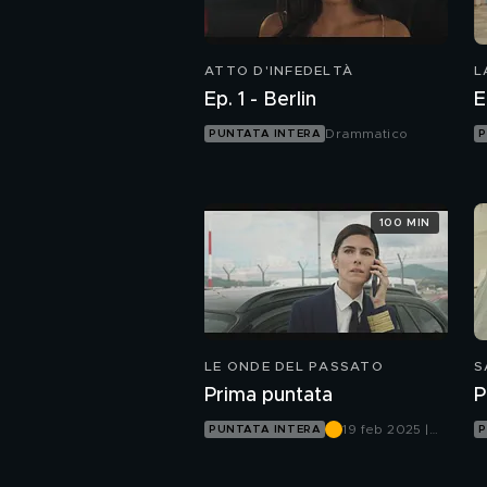
ATTO D'INFEDELTÀ
L
Ep. 1 - Berlin
E
Drammatico
PUNTATA INTERA
P
100 MIN
LE ONDE DEL PASSATO
S
Prima puntata
P
19 feb 2025 |
PUNTATA INTERA
P
Canale 5