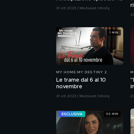
r
31 ott 2023 | Mediaset Infinity
a
2
1 MIN
MY HOME MY DESTINY 2
M
Le trame dal 6 al 10
"
novembre
i
u
31 ott 2023 | Mediaset Infinity
2
56 MIN