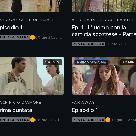
A RAGAZZA E L'UFFICIALE
AL DI LÀ DEL LAGO - LA SERIE
pisodio 1
Ep. 1 - L' uomo con la
camicia scozzese - Pa
09 giu 2023 |
UNTATA INTERA
Canale 5
30 dic 2010 |
PUNTATA INTERA
Canale 5
100 MIN
42 MIN
ACRIFICIO D'AMORE
FAR AWAY
rima puntata
Episodio 1
08 dic 2017 |
03 giu | Cana
UNTATA INTERA
PUNTATA INTERA
Canale 5
5