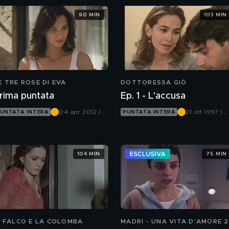
90 MIN
103 MIN
E TRE ROSE DI EVA
DOTTORESSA GIÒ
rima puntata
Ep. 1 - L'accusa
04 apr 2012 |
21 ott 1997 |
UNTATA INTERA
PUNTATA INTERA
Canale 5
Canale 5
104 MIN
75 MIN
L FALCO E LA COLOMBA
MADRI - UNA VITA D'AMORE 2