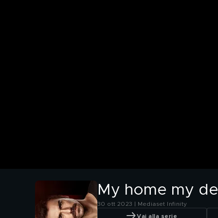
My home my desti
30 ott 2023 | Mediaset Infinity
Vai alla serie