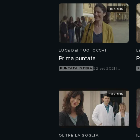
104 MIN
LUCE DEI TUOI OCCHI
L
Prima puntata
P
22 set 2021 |
PUNTATA INTERA
P
Canale 5
107 MIN
OLTRE LA SOGLIA
I