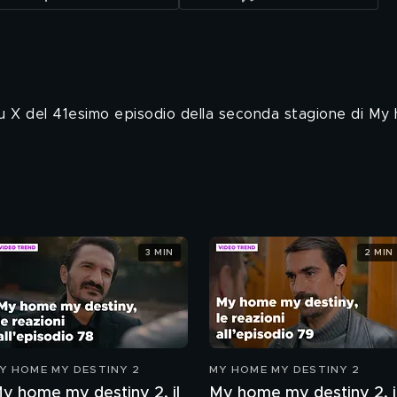
su X del 41esimo episodio della seconda stagione di My
3 MIN
2 MIN
Y HOME MY DESTINY 2
MY HOME MY DESTINY 2
y home my destiny 2, il
My home my destiny 2, i