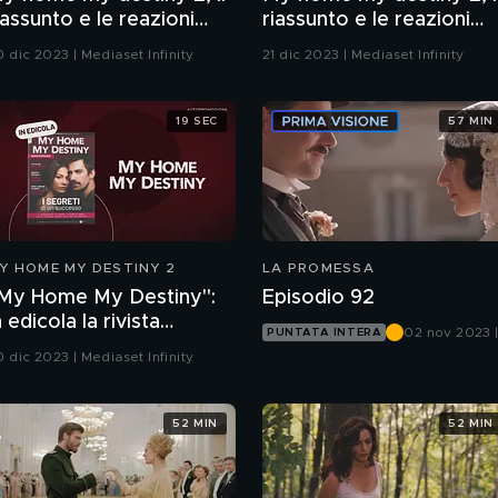
iassunto e le reazioni
riassunto e le reazioni
ll'episodio 78
all'episodio 79
0 dic 2023 | Mediaset Infinity
21 dic 2023 | Mediaset Infinity
19 SEC
57 MIN
Y HOME MY DESTINY 2
LA PROMESSA
My Home My Destiny":
Episodio 92
n edicola la rivista
02 nov 2023 
PUNTATA INTERA
fficiale
Canale 5
0 dic 2023 | Mediaset Infinity
52 MIN
52 MIN