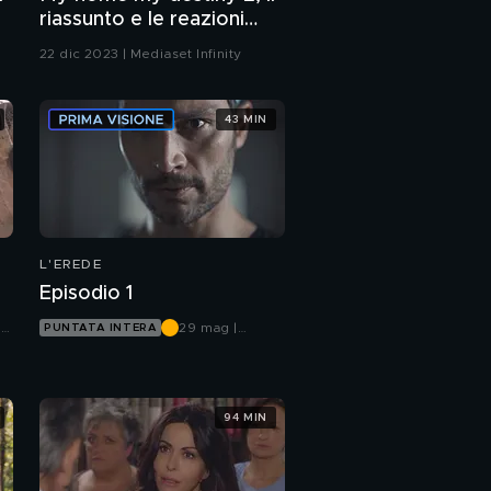
riassunto e le reazioni
all'episodio 80
22 dic 2023 | Mediaset Infinity
43 MIN
L'EREDE
Episodio 1
|
29 mag |
PUNTATA INTERA
Canale 5
94 MIN