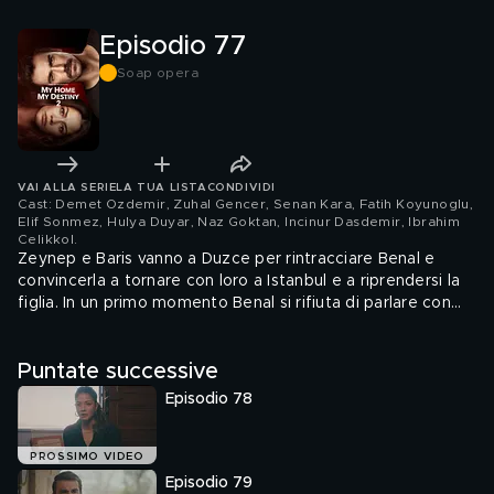
Episodio 77
Soap opera
VAI ALLA SERIE
LA TUA LISTA
CONDIVIDI
Cast: Demet Ozdemir, Zuhal Gencer, Senan Kara, Fatih Koyunoglu,
Elif Sonmez, Hulya Duyar, Naz Goktan, Incinur Dasdemir, Ibrahim
Celikkol
.
Zeynep e Baris vanno a Duzce per rintracciare Benal e
convincerla a tornare con loro a Istanbul e a riprendersi la
figlia. In un primo momento Benal si rifiuta di parlare con
loro, e i due decidono di passare la notte in albergo e di
fare un ultimo tentativo l'indomani.
Puntate successive
Episodio 78
PROSSIMO VIDEO
Episodio 79