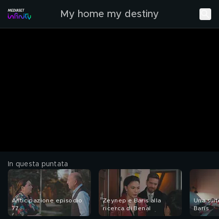
My home my destiny
In questa puntata
Anticipazione episodio
Zeynep e Baris alla
Una sui
77
ricerca di Benal
Baris