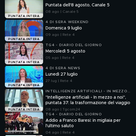
Puntata dell'8 agosto, Canale 5
08 ago | Canale 5
PUNTATA INTERA
4 DI SERA WEEKEND
Domenica 9 luglio
09 ago | Rete 4
PUNTATA INTERA
TG4 - DIARIO DEL GIORNO
Mercoledì 5 agosto
05 ago | Rete 4
PUNTATA INTERA
4 DI SERA NEWS
Lunedì 27 luglio
27 lug | Rete 4
PUNTATA INTERA
INTELLIGENZE ARTIFICIALI - IN MEZZO
A NOI
"Intelligenze artificiali - In mezzo a noi",
puntata 37: la trasformazione del viaggio
08 ago | Tgcom24
PUNTATA INTERA
TG4 - DIARIO DEL GIORNO
Addio a Franco Baresi: in migliaia per
l'ultimo saluto
04 ago | Rete 4