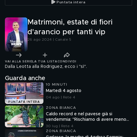
Puntata intera
contrattacco
Matrimoni, estate di fiori
d'arancio per tanti vip
26 ago 2024 | Canale 5
VAI ALLA SERIE
LA TUA LISTA
CONDIVIDI
Dalla Leotta alla Rodriguez, ecco i "sì".
Guarda anche
10 MINUTI
Martedì 4 agosto
04 ago | Rete 4
PUNTATA INTERA
ZONA BIANCA
Caldo record e nel pavese già si
vendemmia: "Rischiamo di avere meno
vino"
30 lug | Rete 4
ZONA BIANCA