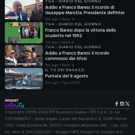
TG4 - DIARIO DEL GIORNO
Addio a Franco Baresi: il ricordo di
Giuseppe Marotta, Presidente dell'Inter
04 ago | Rete 4
TG4 - DIARIO DEL GIORNO
Franco Baresi dopo la vittoria dello
scudetto nel 1992
04 ago | Rete 4
TG4 - DIARIO DEL GIORNO
Addio a Franco Baresi: il ricordo
commosso dei tifosi
04 ago | Rete 4
IL TG DEI RAGAZZI
Puntata del 9 agosto
09 ago | Tgcom24
Copyright ©1999-2026 RTI Business Digital - RTI S.p.A.: p. iva
03976881007 - Sede legale: Largo del Nazareno 8, 00187 Roma.
Uffici: Viale Europa 46, 20093 Cologno Monzese (MI) - Cap. Soc.
int. vers. € 500.000.007 - Gruppo MFE Media For Europe N.V. -