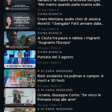
Garlasco, la madre di Andrea Sempio:
"Mio marito quando parla ricama sulle
cose"
31 lug | Rete 4
ZONA BIANCA
Crans-Montana, audio choc di Jessica
Moretti: "I bengala? Fatti arrivare dalla
Francia"
31 lug | Rete 4
ZONA BIANCA
A Ceuta tra paura e rabbia, i migranti:
"Sognamo l'Europa"
03 ago | Rete 4
ZONA BIANCA
Puntata del 3 agosto
03 ago | Rete 4
PUNTATA INTERA
4 DI SERA WEEKEND
Rieti: incidente tra pullman e camper, 6
morti e 30 feriti
02 ago | Rete 4
4 DI SERA WEEKEND
Ucraina, Giuseppe Conte: "Se vinco le
Primarie stop alle armi"
02 ago | Rete 4
4 DI SERA WEEKEND