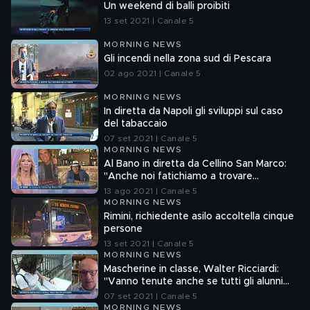
Un weekend di balli proibiti
13 set 2021 | Canale 5
MORNING NEWS
Gli incendi nella zona sud di Pescara
02 ago 2021 | Canale 5
MORNING NEWS
In diretta da Napoli gli sviluppi sul caso
del tabaccaio
07 set 2021 | Canale 5
MORNING NEWS
Al Bano in diretta da Cellino San Marco:
"Anche noi fatichiamo a trovare
collaboratori"
13 ago 2021 | Canale 5
MORNING NEWS
Rimini, richiedente asilo accoltella cinque
persone
13 set 2021 | Canale 5
MORNING NEWS
Mascherine in classe, Walter Ricciardi:
"Vanno tenute anche se tutti gli alunni
sono vaccinati"
07 set 2021 | Canale 5
MORNING NEWS