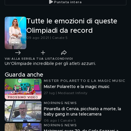
Puntata intera
Tutte le emozioni di queste
Olimpiadi da record
09 ago 2021 | Canale 5
VAI ALLA SERIE
LA TUA LISTA
CONDIVIDI
Un'Olimpiade incredibile per gli atleti azzurri.
Guarda anche
MISTER POLARETTO E LA MAGIC MUSIC
Mister Polaretto e la magic music
27 lug | Mediaset Infinity
PROSSIMO VIDEO
MORNING NEWS
Pinarella di Cervia, picchiato a morte, la
baby gang in una telecamera
06 ago | Canale 5
MORNING NEWS