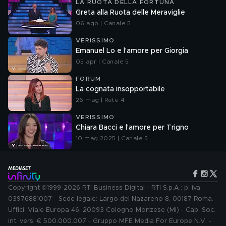
LA RUOTA DELLA FORTUNA
Greta alla Ruota delle Meraviglie
06 ago | Canale 5
VERISSIMO
Emanuel Lo e l'amore per Giorgia
05 apr | Canale 5
FORUM
La cognata insopportabile
26 mag | Rete 4
VERISSIMO
Chiara Bacci e l'amore per Trigno
10 mag 2025 | Canale 5
Copyright ©1999-2026 RTI Business Digital - RTI S.p.A.: p. iva
03976881007 - Sede legale: Largo del Nazareno 8, 00187 Roma.
Uffici: Viale Europa 46, 20093 Cologno Monzese (MI) - Cap. Soc.
int. vers. € 500.000.007 - Gruppo MFE Media For Europe N.V. -