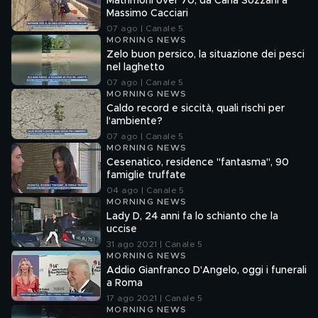
Matrimoni over 70, da Carla Sozzani a
Massimo Cacciari
07 ago | Canale 5
MORNING NEWS
Zelo buon persico, la situazione dei pesci
nel laghetto
07 ago | Canale 5
MORNING NEWS
Caldo record e siccità, quali rischi per
l'ambiente?
07 ago | Canale 5
MORNING NEWS
Cesenatico, residence "fantasma", 90
famiglie truffate
04 ago | Canale 5
MORNING NEWS
Lady D, 24 anni fa lo schianto che la
uccise
31 ago 2021 | Canale 5
MORNING NEWS
Addio Gianfranco D'Angelo, oggi i funerali
a Roma
17 ago 2021 | Canale 5
MORNING NEWS