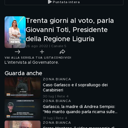
Puntata intera
Liguria
Trenta giorni al voto, parla
Giovanni Toti, Presidente
della Regione Liguria
26 ago 2022 | Canale 5
VAI ALLA SERIE
LA TUA LISTA
CONDIVIDI
L'intervista al Governatore.
Guarda anche
ZONA BIANCA
Caso Garlasco e il sopralluogo dei
Carabinieri
30 lug | Rete 4
ZONA BIANCA
Garlasco, la madre di Andrea Sempio:
"Mio marito quando parla ricama sulle
cose"
31 lug | Rete 4
ZONA BIANCA