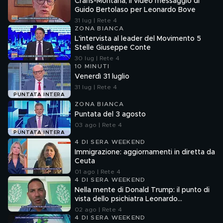
Crans-Montana, il video messaggio di
Guido Bertolaso per Leonardo Bove
31 lug | Rete 4
ZONA BIANCA
L'intervista al leader del Movimento 5
Stelle Giuseppe Conte
30 lug | Rete 4
10 MINUTI
Venerdì 31 luglio
31 lug | Rete 4
PUNTATA INTERA
ZONA BIANCA
Puntata del 3 agosto
03 ago | Rete 4
PUNTATA INTERA
4 DI SERA WEEKEND
Immigrazione: aggiornamenti in diretta da
Ceuta
01 ago | Rete 4
4 DI SERA WEEKEND
Nella mente di Donald Trump: il punto di
vista dello psichiatra Leonardo
Mendolicchio
02 ago | Rete 4
4 DI SERA WEEKEND