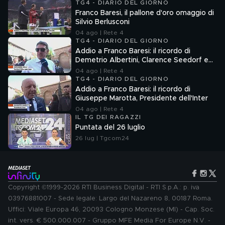
TG4 - DIARIO DEL GIORNO
Franco Baresi, il pallone d'oro omaggio di
Silvio Berlusconi
04 ago | Rete 4
TG4 - DIARIO DEL GIORNO
Addio a Franco Baresi: il ricordo di
Demetrio Albertini, Clarence Seedorf e
Giovanni Galli
04 ago | Rete 4
TG4 - DIARIO DEL GIORNO
Addio a Franco Baresi: il ricordo di
Giuseppe Marotta, Presidente dell'Inter
04 ago | Rete 4
IL TG DEI RAGAZZI
Puntata del 26 luglio
26 lug | Tgcom24
Copyright ©1999-2026 RTI Business Digital - RTI S.p.A.: p. iva
03976881007 - Sede legale: Largo del Nazareno 8, 00187 Roma.
Uffici: Viale Europa 46, 20093 Cologno Monzese (MI) - Cap. Soc.
int. vers. € 500.000.007 - Gruppo MFE Media For Europe N.V. -