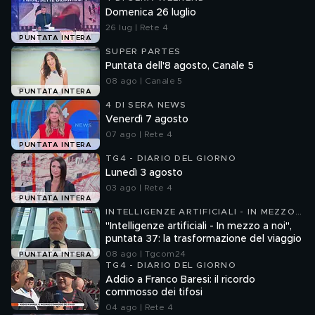
Domenica 26 luglio
26 lug | Rete 4
PUNTATA INTERA
SUPER PARTES
Puntata dell'8 agosto, Canale 5
08 ago | Canale 5
PUNTATA INTERA
4 DI SERA NEWS
Venerdì 7 agosto
07 ago | Rete 4
PUNTATA INTERA
TG4 - DIARIO DEL GIORNO
Lunedì 3 agosto
03 ago | Rete 4
PUNTATA INTERA
INTELLIGENZE ARTIFICIALI - IN MEZZO
A NOI
"Intelligenze artificiali - In mezzo a noi",
puntata 37: la trasformazione del viaggio
08 ago | Tgcom24
PUNTATA INTERA
TG4 - DIARIO DEL GIORNO
Addio a Franco Baresi: il ricordo
commosso dei tifosi
04 ago | Rete 4