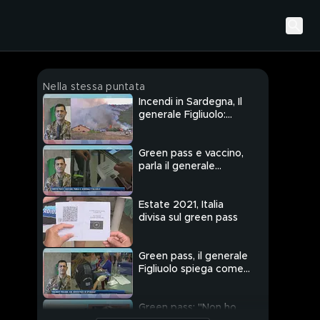
Nella stessa puntata
Incendi in Sardegna, Il
generale Figliuolo:
"Immagini terrificanti"
Green pass e vaccino,
parla il generale
Figliuolo
Estate 2021, Italia
divisa sul green pass
Green pass, il generale
Figliuolo spiega come
ottenerlo e aggiunge:
"In arrivo tamponi a
prezzo calmierato"
Green pass: "Non ho