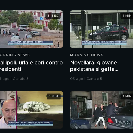
11 SEC
1 MIN
ORNING NEWS
MORNING NEWS
allipoli, urla e cori contro
Novellara, giovane
 residenti
pakistana si getta
dall'auto per sfuggire al
5 ago | Canale 5
05 ago | Canale 5
marito
1 MIN
1 MIN