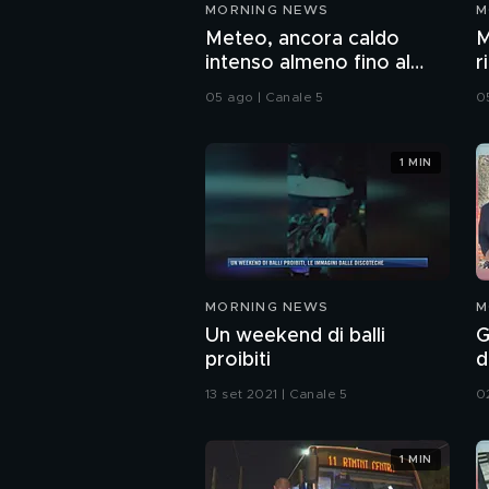
MORNING NEWS
M
Meteo, ancora caldo
M
intenso almeno fino al
r
weekend
i
05 ago | Canale 5
0
1 MIN
MORNING NEWS
M
Un weekend di balli
G
proibiti
d
13 set 2021 | Canale 5
0
1 MIN