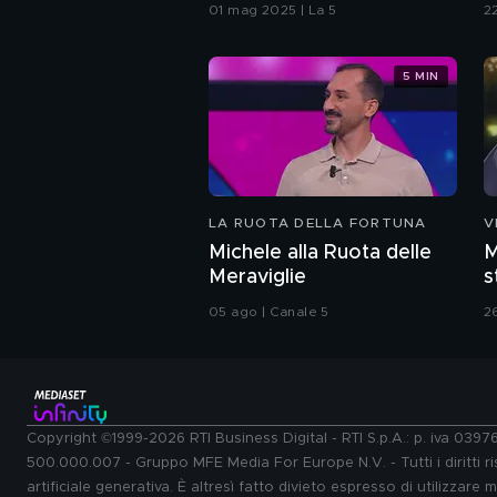
01 mag 2025 | La 5
2
5 MIN
LA RUOTA DELLA FORTUNA
V
Michele alla Ruota delle
M
Meraviglie
s
C
05 ago | Canale 5
2
Copyright ©1999-2026 RTI Business Digital - RTI S.p.A.: p. iva 039
500.000.007 - Gruppo MFE Media For Europe N.V. - Tutti i diritti ris
artificiale generativa. È altresì fatto divieto espresso di utilizzare