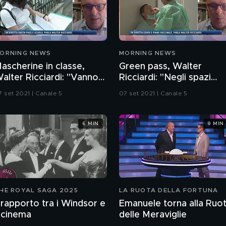
ORNING NEWS
MORNING NEWS
ascherine in classe,
Green pass, Walter
alter Ricciardi: "Vanno
Ricciardi: "Negli spazi
enute anche se tutti gli
chiusi è fondamentale"
7 set 2021 | Canale 5
07 set 2021 | Canale 5
lunni sono vaccinati"
6 MIN
9 MIN
HE ROYAL SAGA 2025
LA RUOTA DELLA FORTUNA
l rapporto tra i Windsor e
Emanuele torna alla Ruo
l cinema
delle Meraviglie