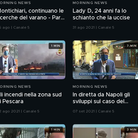
ORNING NEWS
MORNING NEWS
ontichiari, continuano le
Lady D, 24 anni fa lo
icerche del varano - Parla
schianto che la uccise
l Sindaco
5 ago | Canale 5
31 ago 2021 | Canale 5
1 MIN
7 MIN
ORNING NEWS
MORNING NEWS
li incendi nella zona sud
In diretta da Napoli gli
i Pescara
sviluppi sul caso del
tabaccaio
2 ago 2021 | Canale 5
07 set 2021 | Canale 5
1 MIN
3 MIN