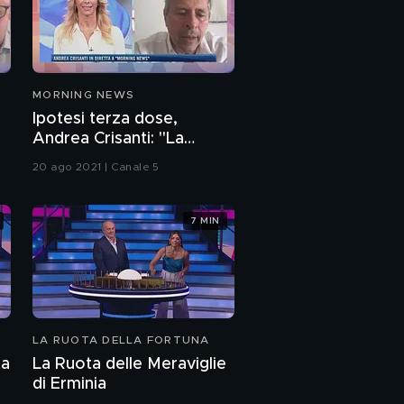
MORNING NEWS
Ipotesi terza dose,
Andrea Crisanti: "La
variante delta è una
20 ago 2021 | Canale 5
minaccia"
7 MIN
LA RUOTA DELLA FORTUNA
ta
La Ruota delle Meraviglie
di Erminia