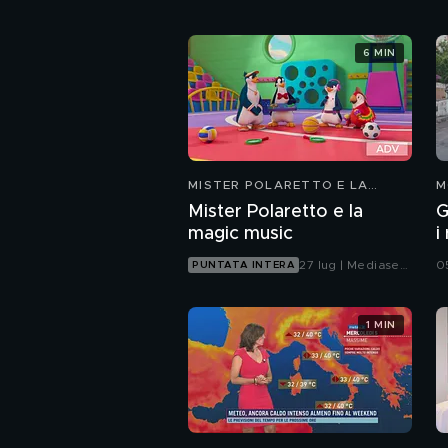
6 MIN
MISTER POLARETTO E LA
M
MAGIC MUSIC
Mister Polaretto e la
G
magic music
i
27 lug | Mediaset
0
PUNTATA INTERA
Infinity
1 MIN