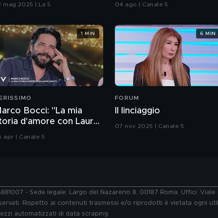
2 mag 2025 | La 5
04 ago | Canale 5
1 MIN
6 MIN
ERISSIMO
FORUM
arco Bocci: "La mia
Il linciaggio
toria d'amore con Laura
07 nov 2025 | Canale 5
hiatti"
6 apr | Canale 5
76881007 - Sede legale: Largo del Nazareno 8, 00187 Roma. Uffici: Vial
ervati. Rispetto ai contenuti trasmessi e/o riprodotti è vietata ogni uti
 mezzi automatizzati di data scraping.