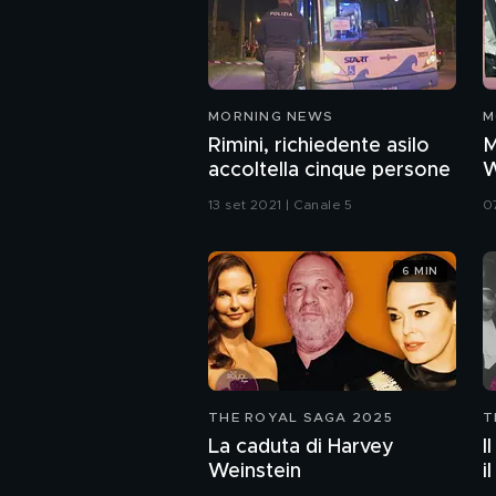
MORNING NEWS
M
Rimini, richiedente asilo
M
accoltella cinque persone
W
t
13 set 2021 | Canale 5
0
a
6 MIN
THE ROYAL SAGA 2025
T
La caduta di Harvey
I
Weinstein
i