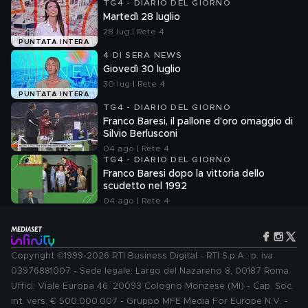
TG4 - DIARIO DEL GIORNO
Martedì 28 luglio
28 lug | Rete 4
PUNTATA INTERA
4 DI SERA NEWS
Giovedì 30 luglio
30 lug | Rete 4
PUNTATA INTERA
TG4 - DIARIO DEL GIORNO
Franco Baresi, il pallone d'oro omaggio di
Silvio Berlusconi
04 ago | Rete 4
TG4 - DIARIO DEL GIORNO
Franco Baresi dopo la vittoria dello
scudetto nel 1992
04 ago | Rete 4
Copyright ©1999-2026 RTI Business Digital - RTI S.p.A.: p. iva
03976881007 - Sede legale: Largo del Nazareno 8, 00187 Roma.
Uffici: Viale Europa 46, 20093 Cologno Monzese (MI) - Cap. Soc.
int. vers. € 500.000.007 - Gruppo MFE Media For Europe N.V. -