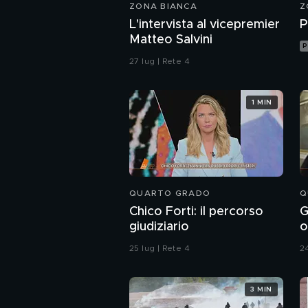
ZONA BIANCA
Z
L'intervista al vicepremier
P
Matteo Salvini
P
27 lug | Rete 4
1 MIN
QUARTO GRADO
Q
Chico Forti: il percorso
G
giudiziario
o
r
25 lug | Rete 4
24
3 MIN