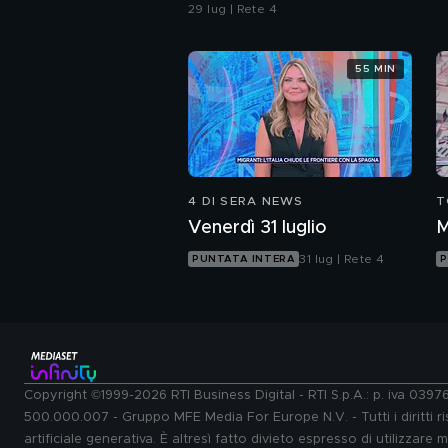
29 lug | Rete 4
55 MIN
4 DI SERA NEWS
T
Venerdì 31 luglio
M
31 lug | Rete 4
PUNTATA INTERA
P
Copyright ©1999-2026 RTI Business Digital - RTI S.p.A.: p. iva 039
500.000.007 - Gruppo MFE Media For Europe N.V. - Tutti i diritti ris
artificiale generativa. È altresì fatto divieto espresso di utilizzare