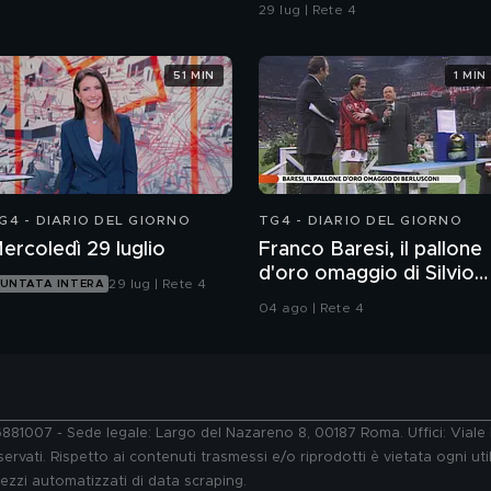
confronti della polizia"
29 lug | Rete 4
51 MIN
1 MIN
G4 - DIARIO DEL GIORNO
TG4 - DIARIO DEL GIORNO
ercoledì 29 luglio
Franco Baresi, il pallone
d'oro omaggio di Silvio
29 lug | Rete 4
UNTATA INTERA
Berlusconi
04 ago | Rete 4
76881007 - Sede legale: Largo del Nazareno 8, 00187 Roma. Uffici: Vial
ervati. Rispetto ai contenuti trasmessi e/o riprodotti è vietata ogni uti
 mezzi automatizzati di data scraping.