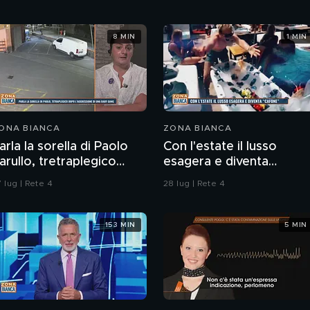
8 MIN
1 MIN
ONA BIANCA
ZONA BIANCA
arla la sorella di Paolo
Con l'estate il lusso
arullo, tretraplegico
esagera e diventa
opo l'aggressione di una
"cafone"
 lug | Rete 4
28 lug | Rete 4
aby gang
153 MIN
5 MIN