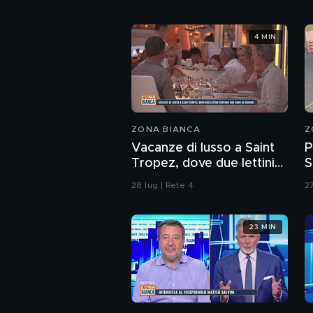
4 MIN
ZONA BIANCA
Z
Vacanze di lusso a Saint
P
Tropez, dove due lettini
S
costano 800 euro al
d
28 lug | Rete 4
27
giorno
b
23 MIN