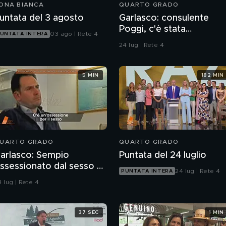
ONA BIANCA
QUARTO GRADO
untata del 3 agosto
Garlasco: consulente
Poggi, c'è stata
03 ago | Rete 4
UNTATA INTERA
contaminazione sulle
24 lug | Rete 4
unghie?
5 MIN
182 MIN
UARTO GRADO
QUARTO GRADO
arlasco: Sempio
Puntata del 24 luglio
ssessionato dal sesso o
24 lug | Rete 4
PUNTATA INTERA
agazzo rispettoso?
 lug | Rete 4
37 SEC
1 MIN