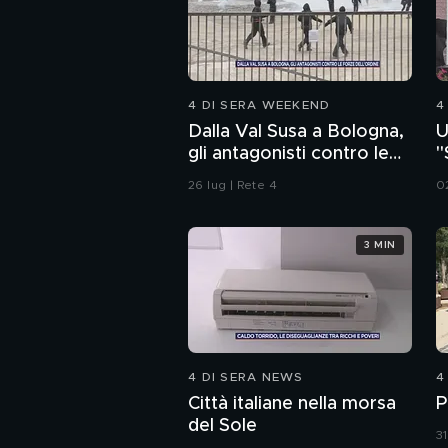
4 DI SERA WEEKEND
4
Dalla Val Susa a Bologna,
U
gli antagonisti contro le
"
forze dell'ordine
a
26 lug | Rete 4
0
3 MIN
4 DI SERA NEWS
4
Città italiane nella morsa
P
del Sole
31