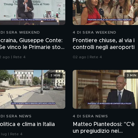
 DI SERA WEEKEND
4 DI SERA WEEKEND
craina, Giuseppe Conte:
Frontiere chiuse, al via i
Se vinco le Primarie stop
controlli negli aeroporti
lle armi"
2 ago | Rete 4
02 ago | Rete 4
3 MIN
3 MIN
 DI SERA NEWS
4 DI SERA NEWS
olitica e clima in Italia
Matteo Piantedosi: "C'è
un pregiudizio nei
 lug | Rete 4