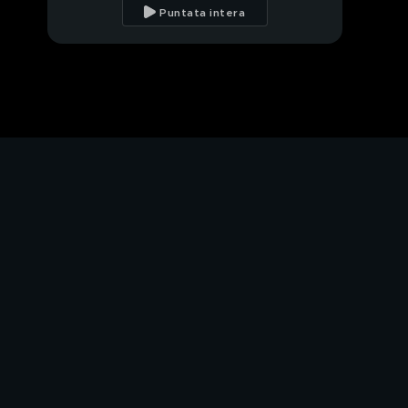
dall'immondizia
Puntata intera
Roma invasa dai
cinghiali
Settimana decisiva per
il governo Draghi
Il governo alla resa dei
conti
Il Po ormai senz'acqua
La siccità investe l'Italia
Allarme siccità in tutta
Italia