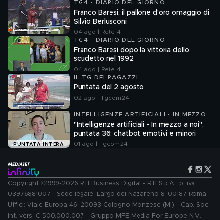
TG4 - DIARIO DEL GIORNO
Franco Baresi, il pallone d'oro omaggio di
Silvio Berlusconi
04 ago | Rete 4
TG4 - DIARIO DEL GIORNO
Franco Baresi dopo la vittoria dello
scudetto nel 1992
04 ago | Rete 4
IL TG DEI RAGAZZI
Puntata del 2 agosto
02 ago | Tgcom24
INTELLIGENZE ARTIFICIALI - IN MEZZO
A NOI
"Intelligenze artificiali - In mezzo a noi",
puntata 36: chatbot emotivi e minori
01 ago | Tgcom24
PUNTATA INTERA
Copyright ©1999-2026 RTI Business Digital - RTI S.p.A.: p. iva
03976881007 - Sede legale: Largo del Nazareno 8, 00187 Roma.
Uffici: Viale Europa 46, 20093 Cologno Monzese (MI) - Cap. Soc.
int. vers. € 500.000.007 - Gruppo MFE Media For Europe N.V. -