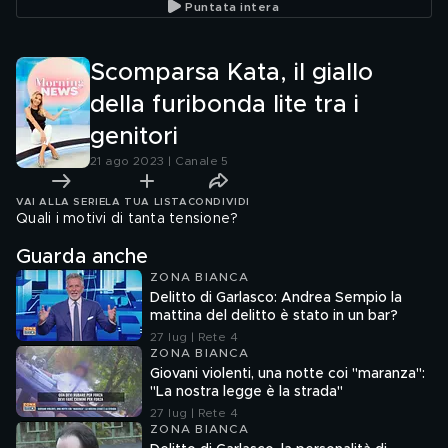
Puntata intera
Scomparsa Kata, il giallo
della furibonda lite tra i
genitori
21 ago 2023 | Canale 5
VAI ALLA SERIE
LA TUA LISTA
CONDIVIDI
Quali i motivi di tanta tensione?
Guarda anche
ZONA BIANCA
Delitto di Garlasco: Andrea Sempio la
mattina del delitto è stato in un bar?
27 lug | Rete 4
ZONA BIANCA
Giovani violenti, una notte coi "maranza":
"La nostra legge è la strada"
27 lug | Rete 4
ZONA BIANCA