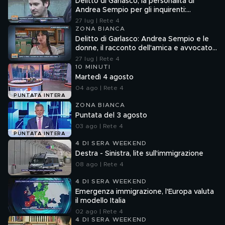
Delitto di Garlasco, la personalità di
Andrea Sempio per gli inquirenti:
"Ossessionato e bugiardo"
27 lug | Rete 4
ZONA BIANCA
Delitto di Garlasco: Andrea Sempio e le
donne, il racconto dell'amica e avvocato
Angela Taccia
27 lug | Rete 4
10 MINUTI
Martedì 4 agosto
04 ago | Rete 4
PUNTATA INTERA
ZONA BIANCA
Puntata del 3 agosto
03 ago | Rete 4
PUNTATA INTERA
4 DI SERA WEEKEND
Destra - Sinistra, lite sull'immigrazione
08 ago | Rete 4
4 DI SERA WEEKEND
Emergenza immigrazione, l'Europa valuta
il modello Italia
02 ago | Rete 4
4 DI SERA WEEKEND