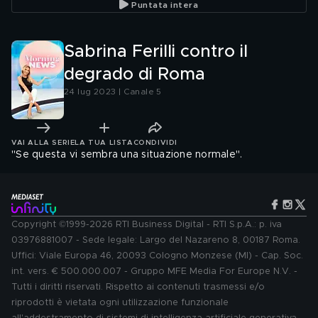
Puntata intera
Sabrina Ferilli contro il
degrado di Roma
24 lug 2023 | Canale 5
VAI ALLA SERIE
LA TUA LISTA
CONDIVIDI
"Se questa vi sembra una situazione normale".
Copyright ©1999-2026 RTI Business Digital - RTI S.p.A.: p. iva
03976881007 - Sede legale: Largo del Nazareno 8, 00187 Roma.
Uffici: Viale Europa 46, 20093 Cologno Monzese (MI) - Cap. Soc.
int. vers. € 500.000.007 - Gruppo MFE Media For Europe N.V. -
Tutti i diritti riservati. Rispetto ai contenuti trasmessi e/o
riprodotti è vietata ogni utilizzazione funzionale