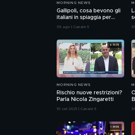
MORNING NEWS
M
Gallipoli, cosa bevono gli
L
italiani in spiaggia per
s
dissetarsi?
05 ago | Canale 5
3
4 MIN
MORNING NEWS
M
Rischio nuove restrizioni?
O
Parla Nicola Zingaretti
B
f
10 set 2021 | Canale 5
3
n
c
c
1 MIN