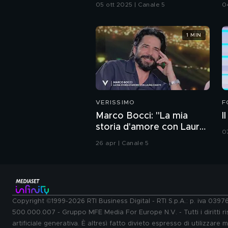
05 ott 2025 | Canale 5
0
1 MIN
VERISSIMO
F
Marco Bocci: "La mia
I
storia d'amore con Laura
0
Chiatti"
26 apr | Canale 5
Copyright ©1999-2026 RTI Business Digital - RTI S.p.A.: p. iva 039
500.000.007 - Gruppo MFE Media For Europe N.V. - Tutti i diritti ris
artificiale generativa. È altresì fatto divieto espresso di utilizzare