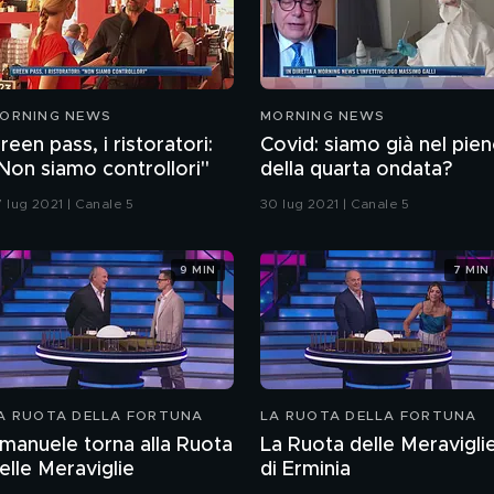
ORNING NEWS
MORNING NEWS
reen pass, i ristoratori:
Covid: siamo già nel pie
Non siamo controllori"
della quarta ondata?
7 lug 2021 | Canale 5
30 lug 2021 | Canale 5
9 MIN
7 MIN
A RUOTA DELLA FORTUNA
LA RUOTA DELLA FORTUNA
manuele torna alla Ruota
La Ruota delle Meravigli
elle Meraviglie
di Erminia