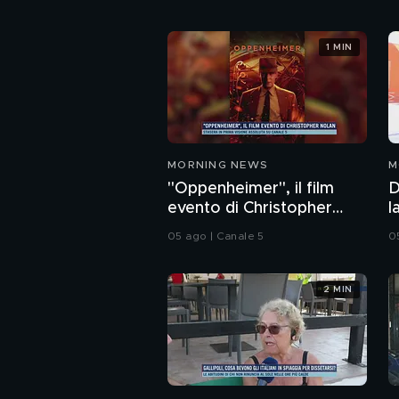
1 MIN
MORNING NEWS
M
"Oppenheimer", il film
D
evento di Christopher
l
Nolan
V
05 ago | Canale 5
0
2 MIN