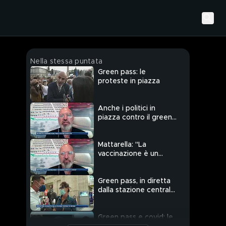
Nella stessa puntata
Green pass: le
proteste in piazza
Anche i politici in
piazza contro il green
pass
Mattarella: "La
vaccinazione è un
dovere morale e
civico"
Green pass, in diretta
dalla stazione centrale
di Milano
Green pass e covid: le