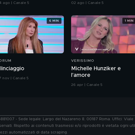
4 ago | Canale 5
02 ago | Canale 5
6 MIN
1 MIN
ORUM
VERISSIMO
l linciaggio
Michelle Hunziker e
l'amore
7 nov | Canale 5
26 apr | Canale 5
76881007 - Sede legale: Largo del Nazareno 8, 00187 Roma. Uffici: Vial
ervati. Rispetto ai contenuti trasmessi e/o riprodotti è vietata ogni uti
 mezzi automatizzati di data scraping.