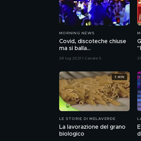
MORNING NEWS
M
Covid, discoteche chiuse
G
ma si balla
"
clandestinamente
28 lug 2021 | Canale 5
2
7 MIN
LE STORIE DI MELAVERDE
L
La lavorazione del grano
E
biologico
d