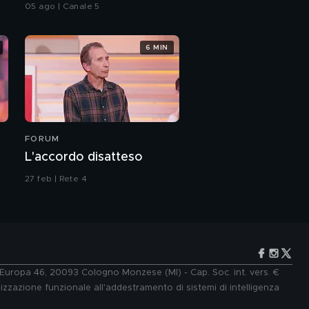
05 ago | Canale 5
6 MIN
FORUM
L'accordo disatteso
27 feb | Rete 4
e Europa 46, 20093 Cologno Monzese (MI) - Cap. Soc. int. vers. €
lizzazione funzionale all'addestramento di sistemi di intelligenza