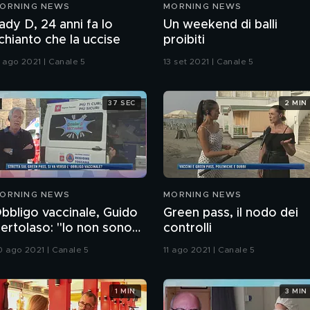
ORNING NEWS
MORNING NEWS
ady D, 24 anni fa lo
Un weekend di balli
chianto che la uccise
proibiti
1 ago 2021 | Canale 5
13 set 2021 | Canale 5
37 SEC
2 MIN
ORNING NEWS
MORNING NEWS
bbligo vaccinale, Guido
Green pass, il nodo dei
ertolaso: "Io non sono
controlli
avorevole, ma
0 ago 2021 | Canale 5
11 ago 2021 | Canale 5
ecessario per alcune
ategorie a rischio
ontagio"
1 MIN
3 MIN