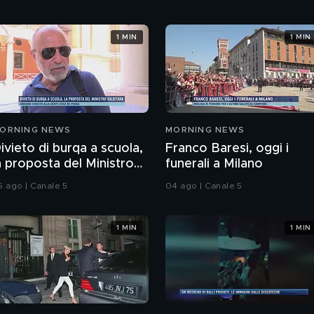
1 MIN
1 MIN
ORNING NEWS
MORNING NEWS
ivieto di burqa a scuola,
Franco Baresi, oggi i
a proposta del Ministro
funerali a Milano
alditara
5 ago | Canale 5
04 ago | Canale 5
1 MIN
1 MIN