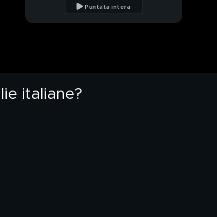
regole nel Regno Unito
Puntata intera
Green pass: regole su
scuola e trasporti
rinviate
Il mercato nero dei
green pass
ie italiane?
Il piano di Figliuolo:
tamponi a prezzi
agevolati
Quanto incide il costo
dei tamponi sulle
famiglie italiane?
Mascherine a scuola,
obbligatorie anche a
settembre?
PROSSIMO VIDEO
I danni e la
devastazione dopo