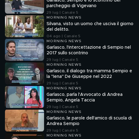
Garlasco, Sempio e lo scontrino del
parcheggio di Vigevano
29 lug | Canale 5
MORNING NEWS
Silvana, visto un uomo che usciva il giorno
del delitto.
04 ago | Canale 5
MORNING NEWS
Garlasco, l'intercettazione di Sempio nel
2017 sullo scontrino
29 lug | Canale 5
MORNING NEWS
Garlasco, il dialogo tra mamma Sempio e
la "Iena" De Giuseppe nel 2022
29 lug | Canale 5
MORNING NEWS
Garlasco, parla l'Avvocato di Andrea
Sempio, Angela Taccia
29 lug | Canale 5
MORNING NEWS
Garlasco, le parole dell'amico di scuola di
Andrea Sempio
29 lug | Canale 5
MORNING NEWS