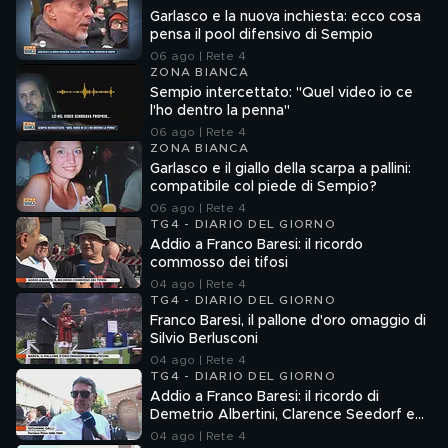
Garlasco e la nuova inchiesta: ecco cosa
pensa il pool difensivo di Sempio
06 ago | Rete 4
ZONA BIANCA
Sempio intercettato: "Quel video io ce
l'ho dentro la penna"
06 ago | Rete 4
ZONA BIANCA
Garlasco e il giallo della scarpa a pallini:
compatibile col piede di Sempio?
06 ago | Rete 4
TG4 - DIARIO DEL GIORNO
Addio a Franco Baresi: il ricordo
commosso dei tifosi
04 ago | Rete 4
TG4 - DIARIO DEL GIORNO
Franco Baresi, il pallone d'oro omaggio di
Silvio Berlusconi
04 ago | Rete 4
TG4 - DIARIO DEL GIORNO
Addio a Franco Baresi: il ricordo di
Demetrio Albertini, Clarence Seedorf e
Giovanni Galli
04 ago | Rete 4