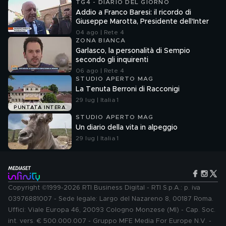
TG4 - DIARIO DEL GIORNO
Addio a Franco Baresi: il ricordo di
Giuseppe Marotta, Presidente dell'Inter
04 ago | Rete 4
ZONA BIANCA
Garlasco, la personalità di Sempio
secondo gli inquirenti
06 ago | Rete 4
STUDIO APERTO MAG
La Tenuta Berroni di Racconigi
29 lug | Italia 1
PUNTATA INTERA
STUDIO APERTO MAG
Un diario della vita in alpeggio
29 lug | Italia 1
Copyright ©1999-2026 RTI Business Digital - RTI S.p.A.: p. iva
03976881007 - Sede legale: Largo del Nazareno 8, 00187 Roma.
Uffici: Viale Europa 46, 20093 Cologno Monzese (MI) - Cap. Soc.
int. vers. € 500.000.007 - Gruppo MFE Media For Europe N.V. -