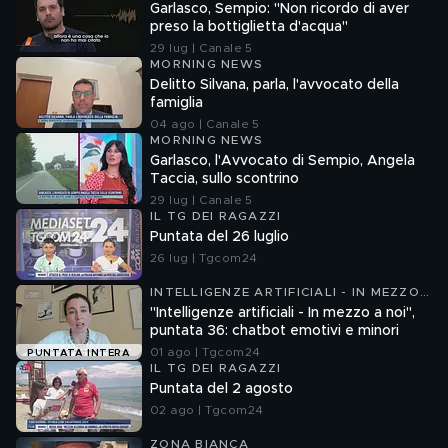
Garlasco, Sempio: "Non ricordo di aver
preso la bottiglietta d'acqua"
29 lug | Canale 5
MORNING NEWS
Delitto Silvana, parla, l'avvocato della
famiglia
04 ago | Canale 5
MORNING NEWS
Garlasco, l'Avvocato di Sempio, Angela
Taccia, sullo scontrino
29 lug | Canale 5
IL TG DEI RAGAZZI
Puntata del 26 luglio
26 lug | Tgcom24
INTELLIGENZE ARTIFICIALI - IN MEZZO
A NOI
"Intelligenze artificiali - In mezzo a noi",
puntata 36: chatbot emotivi e minori
01 ago | Tgcom24
PUNTATA INTERA
IL TG DEI RAGAZZI
Puntata del 2 agosto
02 ago | Tgcom24
ZONA BIANCA