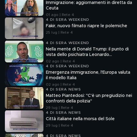
Immigrazione: aggiornamenti in diretta da
Ceuta
01 ago | Rete 4
4 DI SERA WEEKEND
Fakir, nuovo filmato riapre le polemiche
25 lug | Rete 4
4 DI SERA WEEKEND
Nella mente di Donald Trump: il punto di
vista dello psichiatra Leonardo
Mendolicchio
02 ago | Rete 4
4 DI SERA WEEKEND
Emergenza immigrazione, l'Europa valuta
il modello Italia
02 ago | Rete 4
4 DI SERA NEWS
Matteo Piantedosi: "C'è un pregiudizio nei
confronti della polizia"
29 lug | Rete 4
4 DI SERA NEWS
Città italiane nella morsa del Sole
29 lug | Rete 4
4 DI SERA NEWS