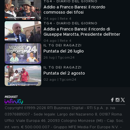
TG4 - DIARIO DEL GIORNO
Addio a Franco Baresi: il ricordo
commosso dei tifosi
04 ago | Rete 4
TG4 - DIARIO DEL GIORNO
Addio a Franco Baresi: il ricordo di
Giuseppe Marotta, Presidente dell'Inter
04 ago | Rete 4
IL TG DEI RAGAZZI
Puntata del 26 luglio
26 lug | Tgcom24
IL TG DEI RAGAZZI
Puntata del 2 agosto
02 ago | Tgcom24
Copyright ©1999-2026 RTI Business Digital - RTI S.p.A.: p. iva
03976881007 - Sede legale: Largo del Nazareno 8, 00187 Roma.
Uffici: Viale Europa 46, 20093 Cologno Monzese (MI) - Cap. Soc.
int. vers. € 500.000.007 - Gruppo MFE Media For Europe N.V. -