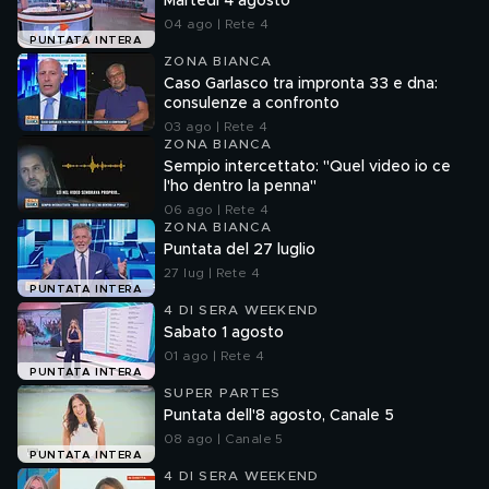
Martedì 4 agosto
04 ago | Rete 4
PUNTATA INTERA
ZONA BIANCA
Caso Garlasco tra impronta 33 e dna:
consulenze a confronto
03 ago | Rete 4
ZONA BIANCA
Sempio intercettato: "Quel video io ce
l'ho dentro la penna"
06 ago | Rete 4
ZONA BIANCA
Puntata del 27 luglio
27 lug | Rete 4
PUNTATA INTERA
4 DI SERA WEEKEND
Sabato 1 agosto
01 ago | Rete 4
PUNTATA INTERA
SUPER PARTES
Puntata dell'8 agosto, Canale 5
08 ago | Canale 5
PUNTATA INTERA
4 DI SERA WEEKEND