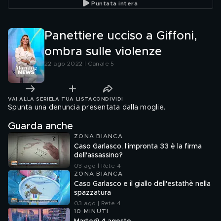
Puntata intera
Panettiere ucciso a Giffoni,
ombra sulle violenze
22 ago 2022 | Canale 5
VAI ALLA SERIE
LA TUA LISTA
CONDIVIDI
Spunta una denuncia presentata dalla moglie.
Guarda anche
ZONA BIANCA
Caso Garlasco, l'impronta 33 è la firma
dell'assassino?
03 ago | Rete 4
ZONA BIANCA
Caso Garlasco e il giallo dell'estathè nella
spazzatura
03 ago | Rete 4
10 MINUTI