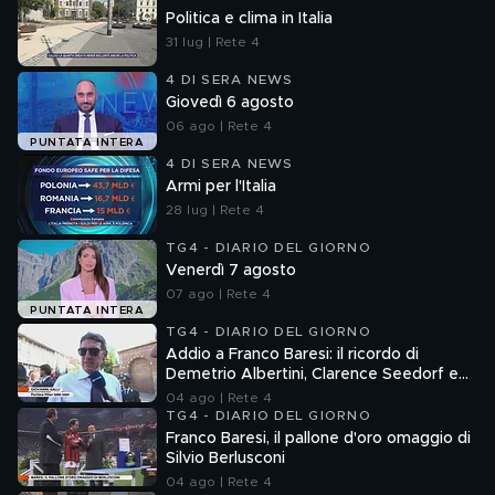
Politica e clima in Italia
31 lug | Rete 4
4 DI SERA NEWS
Giovedì 6 agosto
06 ago | Rete 4
PUNTATA INTERA
4 DI SERA NEWS
Armi per l'Italia
28 lug | Rete 4
TG4 - DIARIO DEL GIORNO
Venerdì 7 agosto
07 ago | Rete 4
PUNTATA INTERA
TG4 - DIARIO DEL GIORNO
Addio a Franco Baresi: il ricordo di
Demetrio Albertini, Clarence Seedorf e
Giovanni Galli
04 ago | Rete 4
TG4 - DIARIO DEL GIORNO
Franco Baresi, il pallone d'oro omaggio di
Silvio Berlusconi
04 ago | Rete 4