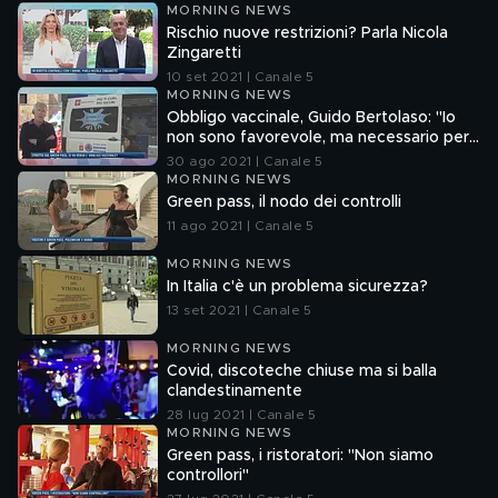
MORNING NEWS
Rischio nuove restrizioni? Parla Nicola
Zingaretti
10 set 2021 | Canale 5
MORNING NEWS
Obbligo vaccinale, Guido Bertolaso: "Io
non sono favorevole, ma necessario per
alcune categorie a rischio contagio"
30 ago 2021 | Canale 5
MORNING NEWS
Green pass, il nodo dei controlli
11 ago 2021 | Canale 5
MORNING NEWS
In Italia c'è un problema sicurezza?
13 set 2021 | Canale 5
MORNING NEWS
Covid, discoteche chiuse ma si balla
clandestinamente
28 lug 2021 | Canale 5
MORNING NEWS
Green pass, i ristoratori: "Non siamo
controllori"