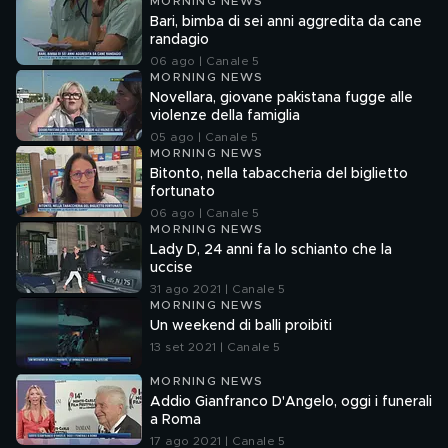
MORNING NEWS
Bari, bimba di sei anni aggredita da cane
randagio
06 ago | Canale 5
MORNING NEWS
Novellara, giovane pakistana fugge alle
violenze della famiglia
05 ago | Canale 5
MORNING NEWS
Bitonto, nella tabaccheria del biglietto
fortunato
06 ago | Canale 5
MORNING NEWS
Lady D, 24 anni fa lo schianto che la
uccise
31 ago 2021 | Canale 5
MORNING NEWS
Un weekend di balli proibiti
13 set 2021 | Canale 5
MORNING NEWS
Addio Gianfranco D'Angelo, oggi i funerali
a Roma
17 ago 2021 | Canale 5