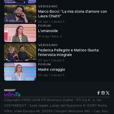
VERISSIMO
Marco Bocci: "La mia storia d'amore con
Laura Chiatti"
26 apr | Canale 5
FORUM
L'umanoide
15 mag | Rete 4
VERISSIMO
Federica Pellegrini e Matteo Giunta:
l'intervista integrale
07 giu | Canale 5
FORUM
Madre coraggio
29 apr | Canale 5
Copyright ©1999-2026 RTI Business Digital - RTI S.p.A.: p. iva
03976881007 - Sede legale: Largo del Nazareno 8, 00187 Roma.
Uffici: Viale Europa 46, 20093 Cologno Monzese (MI) - Cap. Soc.