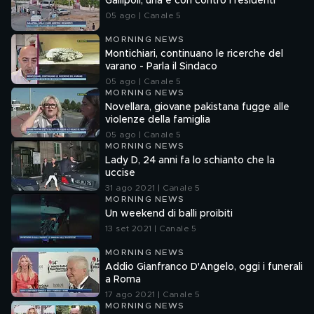
Gallipoli, urla e cori contro i residenti
05 ago | Canale 5
MORNING NEWS
Montichiari, continuano le ricerche del
varano - Parla il Sindaco
05 ago | Canale 5
MORNING NEWS
Novellara, giovane pakistana fugge alle
violenze della famiglia
05 ago | Canale 5
MORNING NEWS
Lady D, 24 anni fa lo schianto che la
uccise
31 ago 2021 | Canale 5
MORNING NEWS
Un weekend di balli proibiti
13 set 2021 | Canale 5
MORNING NEWS
Addio Gianfranco D'Angelo, oggi i funerali
a Roma
17 ago 2021 | Canale 5
MORNING NEWS