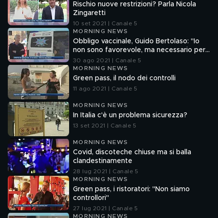
Rischio nuove restrizioni? Parla Nicola
Zingaretti
10 set 2021 | Canale 5
MORNING NEWS
Obbligo vaccinale, Guido Bertolaso: "Io
non sono favorevole, ma necessario per
alcune categorie a rischio contagio"
30 ago 2021 | Canale 5
MORNING NEWS
Green pass, il nodo dei controlli
11 ago 2021 | Canale 5
MORNING NEWS
In Italia c'è un problema sicurezza?
13 set 2021 | Canale 5
MORNING NEWS
Covid, discoteche chiuse ma si balla
clandestinamente
28 lug 2021 | Canale 5
MORNING NEWS
Green pass, i ristoratori: "Non siamo
controllori"
27 lug 2021 | Canale 5
MORNING NEWS