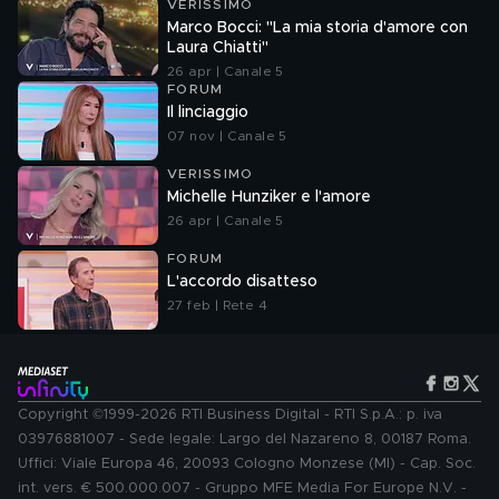
VERISSIMO
Marco Bocci: "La mia storia d'amore con
Laura Chiatti"
26 apr | Canale 5
FORUM
Il linciaggio
07 nov | Canale 5
VERISSIMO
Michelle Hunziker e l'amore
26 apr | Canale 5
FORUM
L'accordo disatteso
27 feb | Rete 4
Copyright ©1999-2026 RTI Business Digital - RTI S.p.A.: p. iva
03976881007 - Sede legale: Largo del Nazareno 8, 00187 Roma.
Uffici: Viale Europa 46, 20093 Cologno Monzese (MI) - Cap. Soc.
int. vers. € 500.000.007 - Gruppo MFE Media For Europe N.V. -