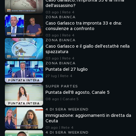
Caso Garlasco, l'impronta 33 è la firma
dell'assassino?
03 ago | Rete 4
ZONA BIANCA
Caso Garlasco tra impronta 33 e dna:
consulenze a confronto
03 ago | Rete 4
ZONA BIANCA
Caso Garlasco e il giallo dell'estathè nella
spazzatura
03 ago | Rete 4
ZONA BIANCA
Puntata del 27 luglio
27 lug | Rete 4
PUNTATA INTERA
SUPER PARTES
Puntata dell'8 agosto, Canale 5
08 ago | Canale 5
PUNTATA INTERA
4 DI SERA WEEKEND
Immigrazione: aggiornamenti in diretta da
Ceuta
01 ago | Rete 4
4 DI SERA WEEKEND