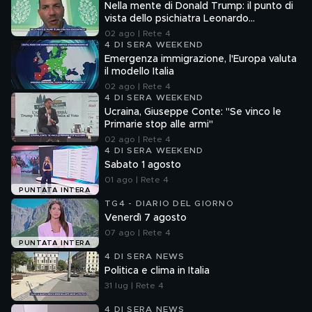
Nella mente di Donald Trump: il punto di
vista dello psichiatra Leonardo
Mendolicchio
02 ago | Rete 4
4 DI SERA WEEKEND
Emergenza immigrazione, l'Europa valuta
il modello Italia
02 ago | Rete 4
4 DI SERA WEEKEND
Ucraina, Giuseppe Conte: "Se vinco le
Primarie stop alle armi"
02 ago | Rete 4
4 DI SERA WEEKEND
Sabato 1 agosto
01 ago | Rete 4
PUNTATA INTERA
TG4 - DIARIO DEL GIORNO
Venerdì 7 agosto
07 ago | Rete 4
PUNTATA INTERA
4 DI SERA NEWS
Politica e clima in Italia
31 lug | Rete 4
4 DI SERA NEWS