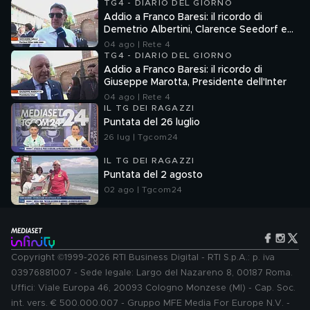
TG4 - DIARIO DEL GIORNO
Addio a Franco Baresi: il ricordo di
Demetrio Albertini, Clarence Seedorf e
Giovanni Galli
04 ago | Rete 4
TG4 - DIARIO DEL GIORNO
Addio a Franco Baresi: il ricordo di
Giuseppe Marotta, Presidente dell'Inter
04 ago | Rete 4
IL TG DEI RAGAZZI
Puntata del 26 luglio
26 lug | Tgcom24
IL TG DEI RAGAZZI
Puntata del 2 agosto
02 ago | Tgcom24
Copyright ©1999-2026 RTI Business Digital - RTI S.p.A.: p. iva
03976881007 - Sede legale: Largo del Nazareno 8, 00187 Roma.
Uffici: Viale Europa 46, 20093 Cologno Monzese (MI) - Cap. Soc.
int. vers. € 500.000.007 - Gruppo MFE Media For Europe N.V. -