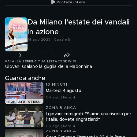
Puntata intera
Da Milano l'estate dei vandali
in azione
14 ago 2023 | Canale 5
VAI ALLA SERIE
LA TUA LISTA
CONDIVIDI
Giovani scalano la guglia della Madonnina
Guarda anche
10 MINUTI
Martedì 4 agosto
04 ago | Rete 4
PUNTATA INTERA
ZONA BIANCA
I giovani immigrati: "Siamo una risorsa per
l'Italia, dovete ringraziarci"
06 ago | Rete 4
ZONA BIANCA