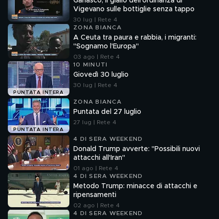
Garlasco, il giallo dell'ordinanza di
Vigevano sulle bottiglie senza tappo
30 lug | Rete 4
ZONA BIANCA
A Ceuta tra paura e rabbia, i migranti:
"Sognamo l'Europa"
03 ago | Rete 4
10 MINUTI
Giovedì 30 luglio
30 lug | Rete 4
PUNTATA INTERA
ZONA BIANCA
Puntata del 27 luglio
27 lug | Rete 4
PUNTATA INTERA
4 DI SERA WEEKEND
Donald Trump avverte: "Possibili nuovi
attacchi all'Iran"
01 ago | Rete 4
4 DI SERA WEEKEND
Metodo Trump: minacce di attacchi e
ripensamenti
02 ago | Rete 4
4 DI SERA WEEKEND