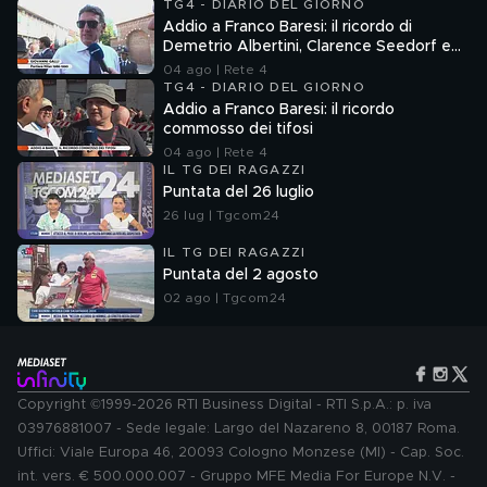
TG4 - DIARIO DEL GIORNO
Addio a Franco Baresi: il ricordo di
Demetrio Albertini, Clarence Seedorf e
Giovanni Galli
04 ago | Rete 4
TG4 - DIARIO DEL GIORNO
Addio a Franco Baresi: il ricordo
commosso dei tifosi
04 ago | Rete 4
IL TG DEI RAGAZZI
Puntata del 26 luglio
26 lug | Tgcom24
IL TG DEI RAGAZZI
Puntata del 2 agosto
02 ago | Tgcom24
Copyright ©1999-2026 RTI Business Digital - RTI S.p.A.: p. iva
03976881007 - Sede legale: Largo del Nazareno 8, 00187 Roma.
Uffici: Viale Europa 46, 20093 Cologno Monzese (MI) - Cap. Soc.
int. vers. € 500.000.007 - Gruppo MFE Media For Europe N.V. -