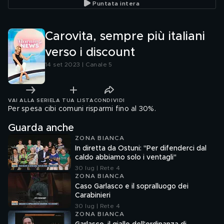
Puntata intera
Carovita, sempre più italiani
verso i discount
14 set 2023 | Canale 5
VAI ALLA SERIE
LA TUA LISTA
CONDIVIDI
Per spesa cibi comuni risparmi fino al 30%.
Guarda anche
ZONA BIANCA
In diretta da Ostuni: "Per difenderci dal
caldo abbiamo solo i ventagli"
30 lug | Rete 4
ZONA BIANCA
Caso Garlasco e il sopralluogo dei
Carabinieri
30 lug | Rete 4
ZONA BIANCA