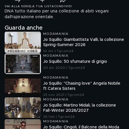
VAI ALLA SERIE
LA TUA LISTA
CONDIVIDI
DNA tutto italiano per una collezione di abiti vegani
dall'ispirazione orientale.
Guarda anche
MODAMANIA
Jo Squillo: Giambattista Valli, la collezione
Spring-Summer 2026
10 dic | Tgcom24
PROSSIMO VIDEO
MODAMANIA
Jo Squillo: 50 sfumature di grigio
03 dic 2020 | Tgcom24
MODAMANIA
Jo Squillo: "Chasing love" Angela Nobile
ft Catera Sisters
23 nov 2021 | Tgcom24
MODAMANIA
Jo Squillo: Martino Midali, la collezione
Fall-Winter 2026/2027
26 feb | Tgcom24
MODAMANIA
Jo Squillo: Cingoli, il Balcone della Moda