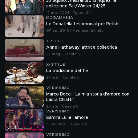
Jo Squillo: Alessandro Enriquez, la
collezione Fall/Winter 24/25
12 mar 2024 | Tgcom24
MODAMANIA
Le Donatella testimonial per Relish
07 apr 2016 | Mediaset Infinity
X-STYLE
Anne Hathaway: attrice poliedrica
22 mag | Canale 5
X-STYLE
La tradizione del Tè
27 mar | Canale 5
VERISSIMO
Marco Bocci: "La mia storia d'amore con
Laura Chiatti"
26 apr | Canale 5
VERISSIMO
Samira Lui e l'amore
13 set 2025 | Canale 5
VERISSIMO