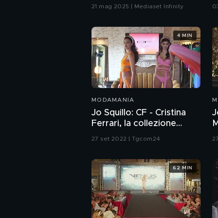
25/26
21 mag 2025 | Mediaset Infinity
0
4 MIN
MODAMANIA
M
Jo Squillo: CF - Cristina
J
Ferrari, la collezione
M
Primavera/Estate 23
2
27 set 2022 | Tgcom24
2
62 MIN