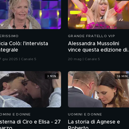
ERISSIMO
GRANDE FRATELLO VIP
icia Colò: l'intervista
Alessandra Mussolini
ntegrale
vince questa edizione di
Grande Fratello VIP
7 giu 2025 | Canale 5
20 mag | Canale 5
3 MIN
16 MIN
OMINI E DONNE
UOMINI E DONNE
sterna di Ciro e Elisa - 27
La storia di Agnese e
arzo
Roberto