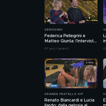
VERISSIMO
V
Federica Pellegrini e
L
Matteo Giunta: l'intervista
i
integrale
07 giu | Canale 5
0
6 MIN
GRANDE FRATELLO VIP
U
Renato Biancardi e Lucia
E
Ilardo: dalla gelosia al
m