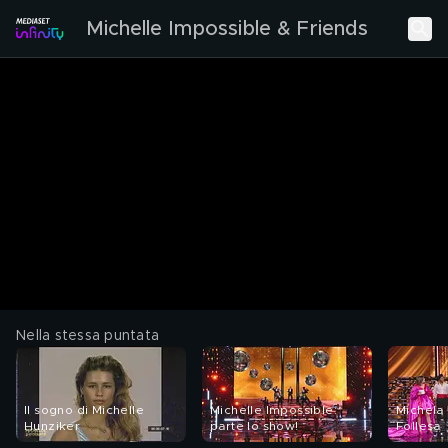
Michelle Impossible & Friends
Nella stessa puntata
Il sogno di Michelle
Michelle Impossible:
Michela 
Hunziker
parte lo show!
Follesa