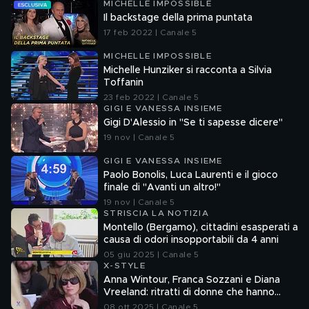
MICHELLE IMPOSSIBLE
Il backstage della prima puntata
17 feb 2022 | Canale 5
MICHELLE IMPOSSIBLE
Michelle Hunziker si racconta a Silvia
Toffanin
23 feb 2022 | Canale 5
GIGI E VANESSA INSIEME
Gigi D'Alessio in "Se ti sapesse dicere"
19 nov | Canale 5
GIGI E VANESSA INSIEME
Paolo Bonolis, Luca Laurenti e il gioco
finale di "Avanti un altro!"
19 nov | Canale 5
STRISCIA LA NOTIZIA
Montello (Bergamo), cittadini esasperati a
causa di odori insopportabili da 4 anni
05 giu 2025 | Canale 5
X-STYLE
Anna Wintour, Franca Sozzani e Diana
Vreeland: ritratti di donne che hanno
dettato tendenze
08 ott 2025 | Canale 5