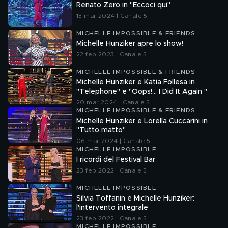
Renato Zero in "Eccoci qui"
13 mar 2024 | Canale 5
MICHELLE IMPOSSIBLE & FRIENDS
Michelle Hunziker apre lo show!
22 feb 2023 | Canale 5
MICHELLE IMPOSSIBLE & FRIENDS
Michelle Hunziker e Katia Follesa in
"Telephone" e "Oops!... I Did It Again "
20 mar 2024 | Canale 5
MICHELLE IMPOSSIBLE & FRIENDS
Michelle Hunziker e Lorella Cuccarini in
"Tutto matto"
06 mar 2024 | Canale 5
MICHELLE IMPOSSIBLE
I ricordi del Festival Bar
23 feb 2022 | Canale 5
MICHELLE IMPOSSIBLE
Silvia Toffanin e Michelle Hunziker:
l'intervento integrale
23 feb 2022 | Canale 5
MICHELLE IMPOSSIBLE