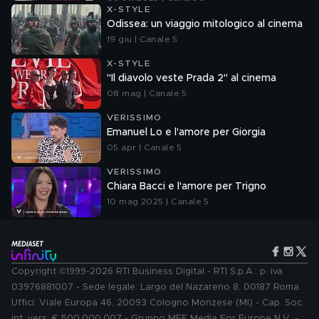
X-STYLE
Odissea: un viaggio mitologico al cinema
19 giu | Canale 5
X-STYLE
"Il diavolo veste Prada 2" al cinema
08 mag | Canale 5
VERISSIMO
Emanuel Lo e l'amore per Giorgia
05 apr | Canale 5
VERISSIMO
Chiara Bacci e l'amore per Trigno
10 mag 2025 | Canale 5
Copyright ©1999-2026 RTI Business Digital - RTI S.p.A.: p. iva
03976881007 - Sede legale: Largo del Nazareno 8, 00187 Roma.
Uffici: Viale Europa 46, 20093 Cologno Monzese (MI) - Cap. Soc.
int. vers. € 500.000.007 - Gruppo MFE Media For Europe N.V. -