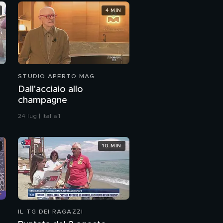
4 MIN
STUDIO APERTO MAG
Dall'acciaio allo
champagne
24 lug | Italia 1
10 MIN
IL TG DEI RAGAZZI