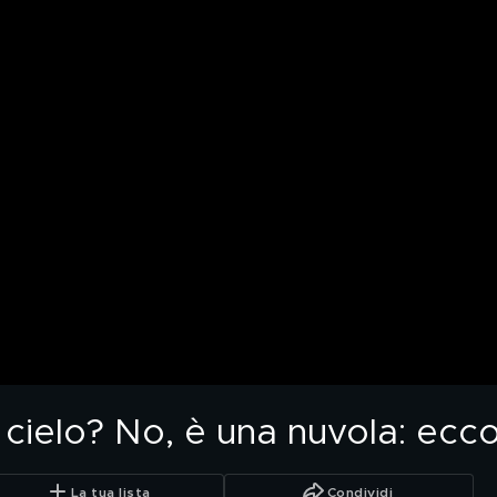
 cielo? No, è una nuvola: ecc
La tua lista
Condividi