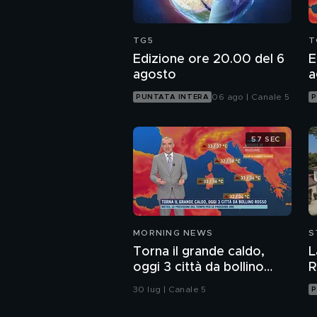
TG5
T
Edizione ore 20.00 del 6
E
agosto
a
06 ago | Canale 5
PUNTATA INTERA
P
57 SEC
MORNING NEWS
S
Torna il grande caldo,
L
oggi 3 città da bollino
R
rosso
30 lug | Canale 5
P