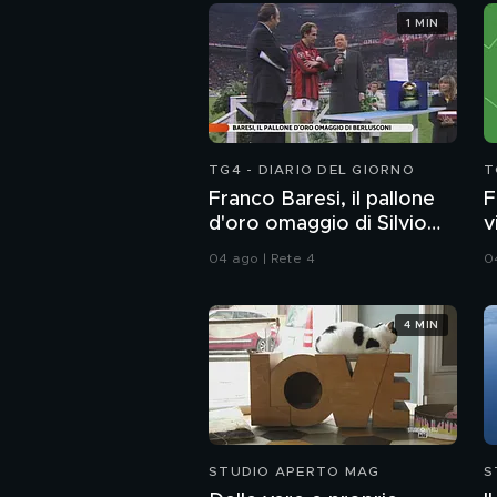
1 MIN
TG4 - DIARIO DEL GIORNO
T
Franco Baresi, il pallone
F
d'oro omaggio di Silvio
v
Berlusconi
1
04 ago | Rete 4
0
4 MIN
STUDIO APERTO MAG
S