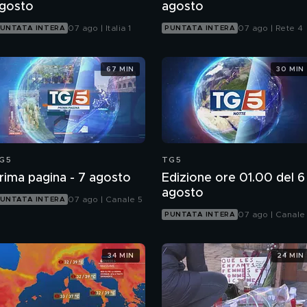
gosto
agosto
07 ago | Italia 1
07 ago | Rete 4
UNTATA INTERA
PUNTATA INTERA
67 MIN
30 MIN
G5
TG5
rima pagina - 7 agosto
Edizione ore 01.00 del 6
agosto
07 ago | Canale 5
UNTATA INTERA
07 ago | Canale
PUNTATA INTERA
34 MIN
24 MIN