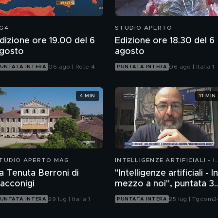
G4
STUDIO APERTO
dizione ore 19.00 del 6
Edizione ore 18.30 del 6
gosto
agosto
06 ago | Rete 4
06 ago | Italia 1
UNTATA INTERA
PUNTATA INTERA
4 MIN
11 MIN
TUDIO APERTO MAG
INTELLIGENZE ARTIFICIALI - I
MEZZO A NOI
a Tenuta Berroni di
"Intelligenze artificiali - In
acconigi
mezzo a noi", puntata 35
il progetto Glasswing
29 lug | Italia 1
25 lug | Tgcom2
UNTATA INTERA
PUNTATA INTERA