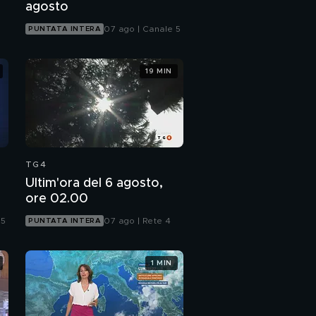
agosto
07 ago | Canale 5
PUNTATA INTERA
19 MIN
TG4
Ultim'ora del 6 agosto,
ore 02.00
 5
07 ago | Rete 4
PUNTATA INTERA
1 MIN