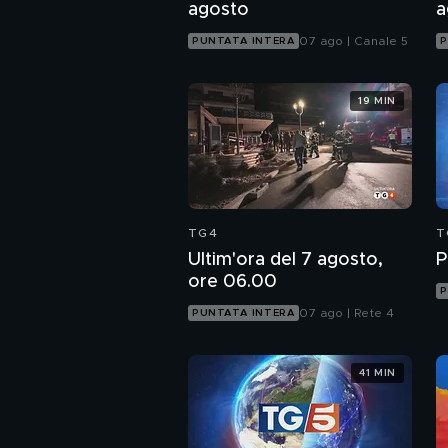
agosto
a
07 ago | Canale 5
PUNTATA INTERA
P
19 MIN
TG4
T
Ultim'ora del 7 agosto,
P
ore 06.00
P
07 ago | Rete 4
PUNTATA INTERA
41 MIN