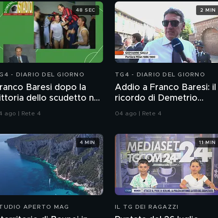
48 SEC
2 MIN
G4 - DIARIO DEL GIORNO
TG4 - DIARIO DEL GIORNO
ranco Baresi dopo la
Addio a Franco Baresi: il
ittoria dello scudetto nel
ricordo di Demetrio
992
Albertini, Clarence
4 ago | Rete 4
04 ago | Rete 4
Seedorf e Giovanni Galli
4 MIN
11 MIN
TUDIO APERTO MAG
IL TG DEI RAGAZZI