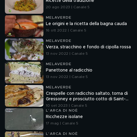
Ricette della tradizione
20 ago 2023 | Canale 5
MELAVERDE
Le origini e la ricetta della bagna cauda
16 ott 2022 | Canale 5
MELAVERDE
Verza, stracchino e fondo di cipolla rossa
13 nov 2022 | Canale 5
MELAVERDE
Panettone al radicchio
13 nov 2022 | Canale 5
MELAVERDE
Crespelle con radicchio saltato, toma di
Gressoney e prosciutto cotto di Saint-
Oyen
10 set 2023 | Canale 5
L'ARCA DI NOÈ
Ricchezze isolane
17 mag | Canale 5
L'ARCA DI NOÈ