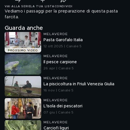
VAI ALLA SERIE
LA TUA LISTA
CONDIVIDI
Vediamo i passaggi per la preparazione di questa pasta
farcita.
Guarda anche
MELAVERDE
Pasta Garofalo Italia
12 ott 2025 | Canale 5
PROSSIMO VIDEO
MELAVERDE
Il pesce carpione
26 apr | Canale 5
MELAVERDE
La piscicoltura in Friuli Venezia Giulia
16 nov | Canale 5
MELAVERDE
L'Isola dei pescatori
07 giu | Canale 5
MELAVERDE
Carciofi liguri