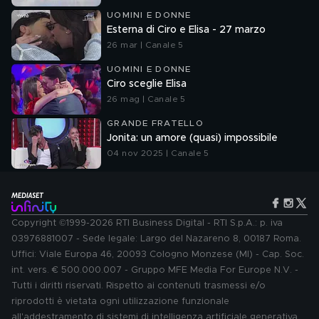
UOMINI E DONNE
Esterna di Ciro e Elisa - 27 marzo
26 mar | Canale 5
UOMINI E DONNE
Ciro sceglie Elisa
26 mag | Canale 5
GRANDE FRATELLO
Jonita: un amore (quasi) impossibile
04 nov 2025 | Canale 5
Copyright ©1999-2026 RTI Business Digital - RTI S.p.A.: p. iva
03976881007 - Sede legale: Largo del Nazareno 8, 00187 Roma.
Uffici: Viale Europa 46, 20093 Cologno Monzese (MI) - Cap. Soc.
int. vers. € 500.000.007 - Gruppo MFE Media For Europe N.V. -
Tutti i diritti riservati. Rispetto ai contenuti trasmessi e/o
riprodotti è vietata ogni utilizzazione funzionale
all'addestramento di sistemi di intelligenza artificiale generativa.