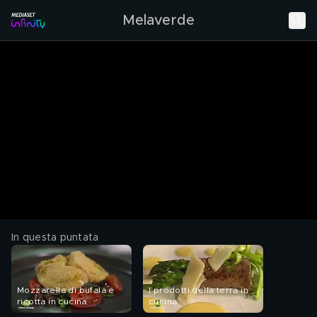
Melaverde
In questa puntata
Mozzarella di bufala e
I prodotti della terra in
ricotta in cucina
cucina