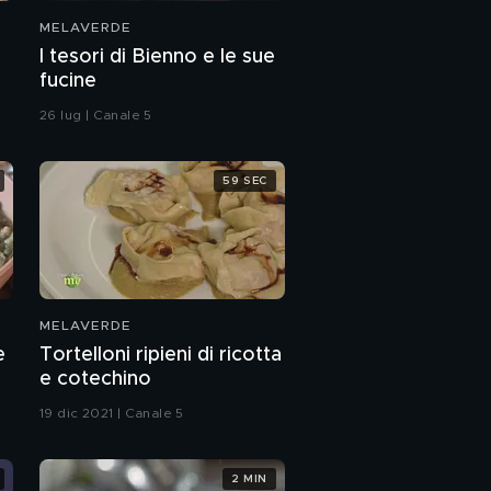
MELAVERDE
I tesori di Bienno e le sue
fucine
26 lug | Canale 5
59 SEC
MELAVERDE
e
Tortelloni ripieni di ricotta
e cotechino
19 dic 2021 | Canale 5
2 MIN