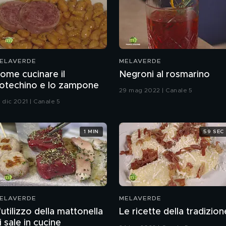
ELAVERDE
MELAVERDE
ome cucinare il
Negroni al rosmarino
otechino e lo zampone
29 mag 2022 | Canale 5
 dic 2021 | Canale 5
1 MIN
59 SEC
ELAVERDE
MELAVERDE
'utilizzo della mattonella
Le ricette della tradizion
i sale in cucine