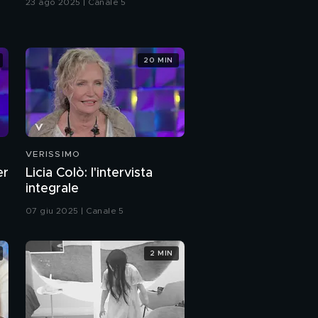
23 ago 2025 | Canale 5
20 MIN
VERISSIMO
er
Licia Colò: l'intervista
integrale
07 giu 2025 | Canale 5
2 MIN