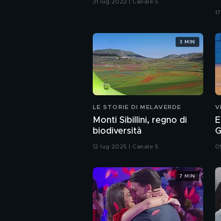
31 lug 2022 | Canale 5
1
3 MIN
LE STORIE DI MELAVERDE
V
Monti Sibillini, regno di
E
biodiversità
G
12 lug 2025 | Canale 5
0
7 MIN