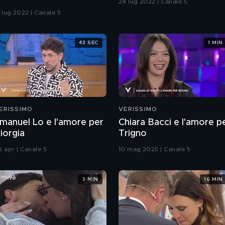
24 lug 2022 | Canale 5
7 lug 2022 | Canale 5
43 SEC
1 MIN
ERISSIMO
VERISSIMO
manuel Lo e l'amore per
Chiara Bacci e l'amore p
iorgia
Trigno
5 apr | Canale 5
10 mag 2025 | Canale 5
3 MIN
16 MIN