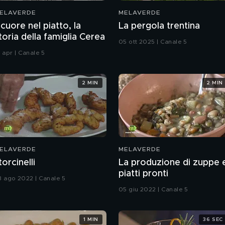
ELAVERDE
MELAVERDE
l cuore nel piatto, la
La pergola trentina
toria della famiglia Cerea
05 ott 2025 | Canale 5
 apr | Canale 5
2 MIN
2 MIN
ELAVERDE
MELAVERDE
 torcinelli
La produzione di zuppe 
piatti pronti
8 ago 2022 | Canale 5
05 giu 2022 | Canale 5
1 MIN
36 SEC