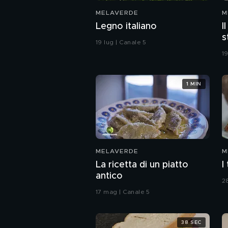
MELAVERDE
M
Legno italiano
I
s
19 lug | Canale 5
19
1 MIN
MELAVERDE
M
La ricetta di un piatto
I
antico
2
17 mag | Canale 5
38 SEC