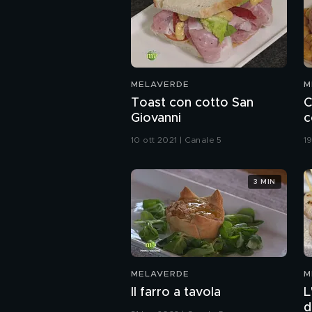
MELAVERDE
M
Toast con cotto San
C
Giovanni
c
10 ott 2021 | Canale 5
19
3 MIN
MELAVERDE
M
Il farro a tavola
L
d