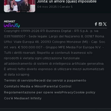
Jonita: un amore (quasi) impossibile
04 nov 2025 | Canale 5
Copyright ©1999-2026 RTI Business Digital - RTI S.p.A.: p. iva
03976881007 - Sede legale: Largo del Nazareno 8, 00187 Roma.
Uffici: Viale Europa 46, 20093 Cologno Monzese (MI) - Cap. Soc.
int. vers. € 500.000.007 - Gruppo MFE Media For Europe N.V. -
Tutti i diritti riservati. Rispetto ai contenuti trasmessi e/o
riprodotti è vietata ogni utilizzazione funzionale
all'addestramento di sistemi di intelligenza artificiale generativa.
È altresì fatto divieto espresso di utilizzare mezzi automatizzati
di data scraping.
Termini di servizio
Recedi dai servizi a pagamento
Comitato Media e Minori
Parental Control
Regolamentazione per opere web
Privacy
Cookie policy
Cos'è Mediaset Infinity