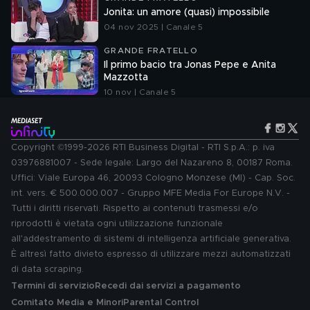
Jonita: un amore (quasi) impossibile
04 nov 2025 | Canale 5
GRANDE FRATELLO
Il primo bacio tra Jonas Pepe e Anita
Mazzotta
10 nov | Canale 5
Copyright ©1999-2026 RTI Business Digital - RTI S.p.A.: p. iva
03976881007 - Sede legale: Largo del Nazareno 8, 00187 Roma.
Uffici: Viale Europa 46, 20093 Cologno Monzese (MI) - Cap. Soc.
int. vers. € 500.000.007 - Gruppo MFE Media For Europe N.V. -
Tutti i diritti riservati. Rispetto ai contenuti trasmessi e/o
riprodotti è vietata ogni utilizzazione funzionale
all'addestramento di sistemi di intelligenza artificiale generativa.
È altresì fatto divieto espresso di utilizzare mezzi automatizzati
di data scraping.
Termini di servizio
Recedi dai servizi a pagamento
Comitato Media e Minori
Parental Control