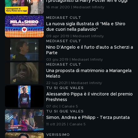
I protagonisti di Harry Potter ieri e oggi
16 mar 2020 | Mediaset Infinity
MEDIASET CULT
La nuova sigla illustrata di "Mila e Shiro
due cuori nella pallavolo"
09 apr 2019 | Mediaset Infinity
MEDIASET CULT
Nino D'Angelo e il furto d'auto a Scherzi a
Parte
03 giu 2019 | Mediaset Infinity
MEDIASET CULT
Una proposta di matrimonio a Mariangela
Melato
22 lug 2021 | Mediaset Infinity
TU SI QUE VALES
Alessandro Pippa è il vincitore del premio
Freshness
07 dic | Canale 5
TU SI QUE VALES
Simon, Andrea e Philipp - Terza puntata
11 ott 2025 | Canale 5
VERISSIMO