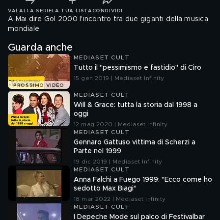
VAI ALLA SERIE
LA TUA LISTA
CONDIVIDI
A Mai dire Gol 2000 l'incontro tra due giganti della musica
mondiale
Guarda anche
MEDIASET CULT
Tutto il "pessimismo e fastidio" di Ciro
15 gen 2019 | Mediaset Infinity
PROSSIMO VIDEO
MEDIASET CULT
Will & Grace: tutta la storia dal 1998 a
oggi
12 mag 2020 | Mediaset Infinity
MEDIASET CULT
Gennaro Gattuso vittima di Scherzi a
Parte nel 1999
19 dic 2019 | Mediaset Infinity
MEDIASET CULT
Anna Falchi a Fuego 1999: "Ecco come ho
sedotto Max Biagi"
18 mar 2022 | Mediaset Infinity
MEDIASET CULT
I Depeche Mode sul palco di Festivalbar