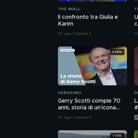
THE WALL
T
Il confronto tra Giulia e
U
Karim
c
07 ago | Canale 5
0
4 MIN
VERISSIMO
D
Gerry Scotti compie 70
L
anni, storia di un'icona
#
della tv
07 ago | Canale 5
P
1 MIN