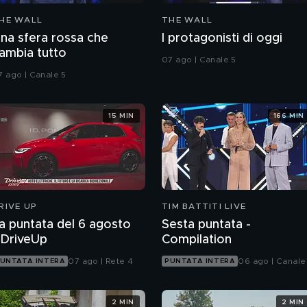
HE WALL
THE WALL
na sfera rossa che
I protagonisti di oggi
ambia tutto
07 ago | Canale 5
7 ago | Canale 5
15 MIN
166 MIN
RIVE UP
TIM BATTITI LIVE
a puntata del 6 agosto
Sesta puntata -
DriveUp
Compilation
07 ago | Rete 4
06 ago | Canale
UNTATA INTERA
PUNTATA INTERA
2 MIN
2 MIN