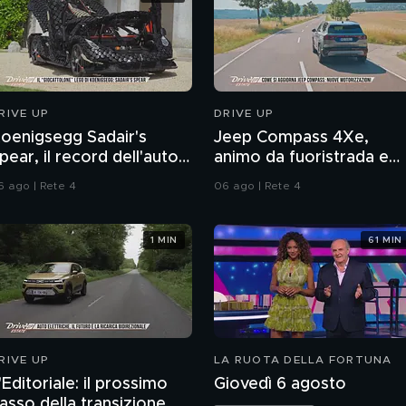
RIVE UP
DRIVE UP
oenigsegg Sadair's
Jeep Compass 4Xe,
pear, il record dell'auto a
animo da fuoristrada e
attoncini
nuovo assetto
6 ago | Rete 4
06 ago | Rete 4
1 MIN
61 MIN
RIVE UP
LA RUOTA DELLA FORTUNA
'Editoriale: il prossimo
Giovedì 6 agosto
asso della transizione