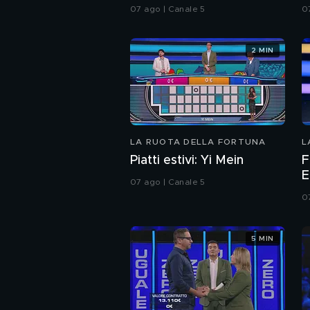
07 ago | Canale 5
0
2 MIN
LA RUOTA DELLA FORTUNA
L
Piatti estivi: Yi Mein
F
E
07 ago | Canale 5
S
0
c
S
5 MIN