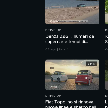
DRIVE UP
D
Denza Z9GT, numeri da
K
supercar e tempi di
S
ricarica velocissimi
m
06 ago | Rete 4
0
3 MIN
DRIVE UP
D
Fiat Topolino si rinnova,
L
nuove linee e sbarco nella
p