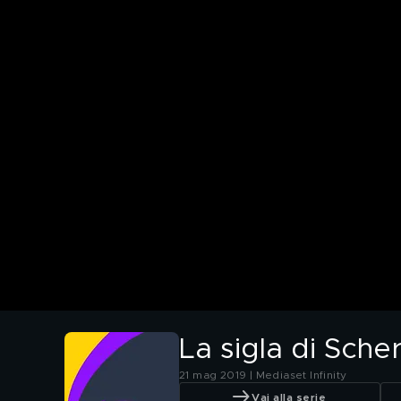
La sigla di Sche
21 mag 2019 | Mediaset Infinity
Vai alla serie