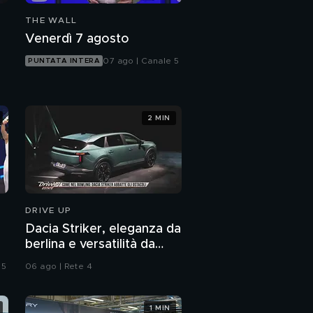
THE WALL
Venerdì 7 agosto
07 ago | Canale 5
PUNTATA INTERA
2 MIN
DRIVE UP
Dacia Striker, eleganza da
berlina e versatilità da
station wagon
 5
06 ago | Rete 4
1 MIN