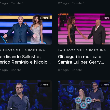
Scotti!"
7 ago | Canale 5
07 ago | Canale 5
5 MIN
1 MIN
A RUOTA DELLA FORTUNA
LA RUOTA DELLA FORTUNA
erdinando Sallustio,
Gli auguri in musica di
nrico Remigio e Nicolò
Samira Lui per Gerry
calfi: tre campioni per il
Scotti
7 ago | Canale 5
07 ago | Canale 5
ompleanno di Gerry
cotti
3 MIN
3 MIN