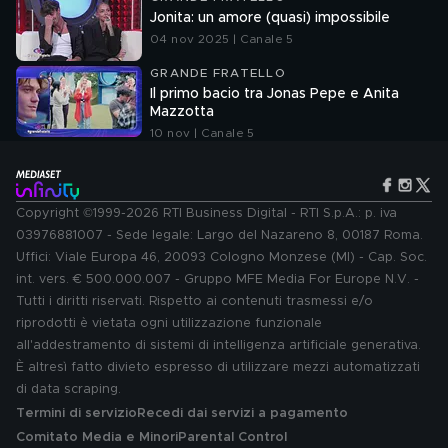
Jonita: un amore (quasi) impossibile
04 nov 2025 | Canale 5
GRANDE FRATELLO
Il primo bacio tra Jonas Pepe e Anita
Mazzotta
10 nov | Canale 5
Copyright ©1999-2026 RTI Business Digital - RTI S.p.A.: p. iva
03976881007 - Sede legale: Largo del Nazareno 8, 00187 Roma.
Uffici: Viale Europa 46, 20093 Cologno Monzese (MI) - Cap. Soc.
int. vers. € 500.000.007 - Gruppo MFE Media For Europe N.V. -
Tutti i diritti riservati. Rispetto ai contenuti trasmessi e/o
riprodotti è vietata ogni utilizzazione funzionale
all'addestramento di sistemi di intelligenza artificiale generativa.
È altresì fatto divieto espresso di utilizzare mezzi automatizzati
di data scraping.
Termini di servizio
Recedi dai servizi a pagamento
Comitato Media e Minori
Parental Control