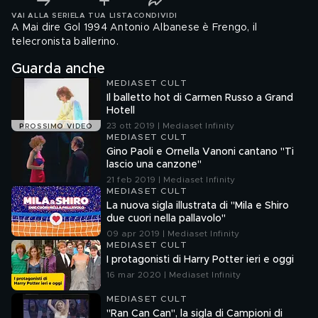
VAI ALLA SERIE
LA TUA LISTA
CONDIVIDI
A Mai dire Gol 1994 Antonio Albanese è Frengo, il
telecronista ballerino.
Guarda anche
MEDIASET CULT
Il balletto hot di Carmen Russo a Grand
Hotell
23 ott 2019 | Mediaset Infinity
PROSSIMO VIDEO
MEDIASET CULT
Gino Paoli e Ornella Vanoni cantano "Ti
lascio una canzone"
21 feb 2019 | Mediaset Infinity
MEDIASET CULT
La nuova sigla illustrata di "Mila e Shiro
due cuori nella pallavolo"
09 apr 2019 | Mediaset Infinity
MEDIASET CULT
I protagonisti di Harry Potter ieri e oggi
16 mar 2020 | Mediaset Infinity
MEDIASET CULT
"Ran Can Can", la sigla di Campioni di