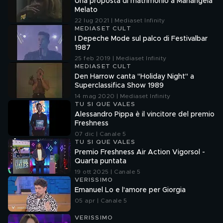
Una proposta di matrimonio a Mariangela
Melato
22 lug 2021 | Mediaset Infinity
MEDIASET CULT
I Depeche Mode sul palco di Festivalbar
1987
25 feb 2019 | Mediaset Infinity
MEDIASET CULT
Den Harrow canta "Holiday Night" a
Superclassifica Show 1989
14 mag 2020 | Mediaset Infinity
TU SI QUE VALES
Alessandro Pippa è il vincitore del premio
Freshness
07 dic | Canale 5
TU SI QUE VALES
Premio Freshness Air Action Vigorsol -
Quarta puntata
19 ott 2025 | Canale 5
VERISSIMO
Emanuel Lo e l'amore per Giorgia
05 apr | Canale 5
VERISSIMO